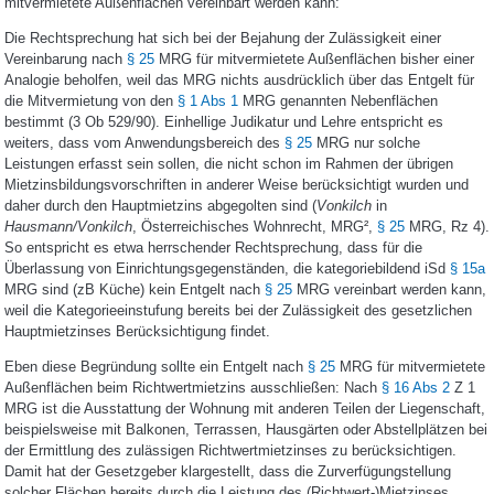
mitvermietete Außenflächen vereinbart werden kann:
Die Rechtsprechung hat sich bei der Bejahung der Zulässigkeit einer
Vereinbarung nach
§ 25
MRG für mitvermietete Außenflächen bisher einer
Analogie beholfen, weil das MRG nichts ausdrücklich über das Entgelt für
die Mitvermietung von den
§ 1 Abs 1
MRG genannten Nebenflächen
bestimmt (3 Ob 529/90). Einhellige Judikatur und Lehre entspricht es
weiters, dass vom Anwendungsbereich des
§ 25
MRG nur solche
Leistungen erfasst sein sollen, die nicht schon im Rahmen der übrigen
Mietzinsbildungsvorschriften in anderer Weise berücksichtigt wurden und
daher durch den Hauptmietzins abgegolten sind (
Vonkilch
in
Hausmann/Vonkilch
, Österreichisches Wohnrecht, MRG²,
§ 25
MRG, Rz 4).
So entspricht es etwa herrschender Rechtsprechung, dass für die
Überlassung von Einrichtungsgegenständen, die kategoriebildend iSd
§ 15a
MRG sind (zB Küche) kein Entgelt nach
§ 25
MRG vereinbart werden kann,
weil die Kategorieeinstufung bereits bei der Zulässigkeit des gesetzlichen
Hauptmietzinses Berücksichtigung findet.
Eben diese Begründung sollte ein Entgelt nach
§ 25
MRG für mitvermietete
Außenflächen beim Richtwertmietzins ausschließen: Nach
§ 16 Abs 2
Z 1
MRG ist die Ausstattung der Wohnung mit anderen Teilen der Liegenschaft,
beispielsweise mit Balkonen, Terrassen, Hausgärten oder Abstellplätzen bei
der Ermittlung des zulässigen Richtwertmietzinses zu berücksichtigen.
Damit hat der Gesetzgeber klargestellt, dass die Zurverfügungstellung
solcher Flächen bereits durch die Leistung des (Richtwert-)Mietzinses