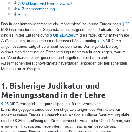
3. Und beim Richtwertmietzins?
4. Zusammenfassung
Autor
Das in der Immobilienbranche als „Möbelmiete“ bekannte Entgelt nach
§ 25
MRG war wieder einmal Gegenstand höchstgerichtlicher Judikatur. Konkret
ging es in der Entscheidung
5 Ob 213/15g
um die Frage, ob für mitvermiete
Außenflächen, in concreto eine Terrassenfläche, analog
§ 25
MRG ein
angemessenes Entgelt vereinbart werden kann. Der folgende Beitrag
widmet sich dieser neuen Entscheidung und versucht darzulegen, warum
die Vereinbarung eines gesonderten Entgeltes für mitvermietete
Außenflächen bei Richtwertmietzinsverträgen, entgegen der herrschenden
Meinung, unzulässig ist.
1. Bisherige Judikatur und
Meinungsstand in der Lehre
§ 25
MRG ermöglicht es ganz allgemein, für mitvermietete
Einrichtungsgegenstände oder sonstige Leistungen des Vermieters ein
angemessenes Entgelt zu vereinbaren. Analog zu dieser Bestimmung sieht
es der OGH als zulässig an, für mitgemietete Haus- oder Grundflächen, wie
etwa einen Hausgarten, neben dem Hauptmietzins ein gesondertes,
angemessenes Entgelt zu vereinbaren. Dies galt nach bisheriger