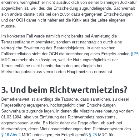
erkennen, wenngleich er nicht ausdrücklich von seiner bisherigen Judikatur
abgewichen ist, weil der, der Entscheidung zugrundeliegende, Sachverhalt
sich anders darstellt als bei den zuvor dazu ergangenen Entscheidungen
und der OGH daher nicht näher auf die Kritik aus der Lehre eingehen
musste.
Im konkreten Fall wurde nämlich nicht bereits bei Anmietung die
Terrassenfläche mitvermietet, sondern erst nachträglich durch eine
vertragliche Erweiterung des Bestandobjektes. In einer solchen
Fallkonstellation sieht der OGH die Vereinbarung eines Entgelts analog
§ 25
MRG nunmehr als zulässig an, weil die Nutzungsmöglichkeit der
Terrassenfläche nicht bereits durch den ursprünglich bei
Mietvertragsabschluss vereinbarten Hauptmietzins erfasst ist.
3. Und beim Richtwertmietzins?
Bemerkenswert ist allerdings die Tatsache, dass sämtlichen, zu dieser
Fragestellung ergangenen, höchstgerichtlichen Entscheidungen
Sachverhalte zugrunde lagen, in denen die Mietzinsvereinbarung vor dem
01.03.1994, also vor Einführung des Richtwertmietzinssystems,
abgeschlossen wurde. Es bleibt daher die Frage offen, ob auch bei
Mietverträgen, deren Mietzinsvereinbarungen dem Richtwertsystem des
§ 16 Abs 2
MRG unterliegen, ein Entgelt gemäß
§ 25
MRG für