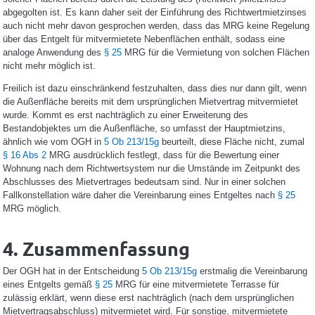
abgegolten ist. Es kann daher seit der Einführung des Richtwertmietzinses
auch nicht mehr davon gesprochen werden, dass das MRG keine Regelung
über das Entgelt für mitvermietete Nebenflächen enthält, sodass eine
analoge Anwendung des
§ 25
MRG für die Vermietung von solchen Flächen
nicht mehr möglich ist.
Freilich ist dazu einschränkend festzuhalten, dass dies nur dann gilt, wenn
die Außenfläche bereits mit dem ursprünglichen Mietvertrag mitvermietet
wurde. Kommt es erst nachträglich zu einer Erweiterung des
Bestandobjektes um die Außenfläche, so umfasst der Hauptmietzins,
ähnlich wie vom OGH in
5 Ob 213/15g
beurteilt, diese Fläche nicht, zumal
§ 16 Abs 2
MRG ausdrücklich festlegt, dass für die Bewertung einer
Wohnung nach dem Richtwertsystem nur die Umstände im Zeitpunkt des
Abschlusses des Mietvertrages bedeutsam sind. Nur in einer solchen
Fallkonstellation wäre daher die Vereinbarung eines Entgeltes nach
§ 25
MRG möglich.
4. Zusammenfassung
Der OGH hat in der Entscheidung
5 Ob 213/15g
erstmalig die Vereinbarung
eines Entgelts gemäß
§ 25
MRG für eine mitvermietete Terrasse für
zulässig erklärt, wenn diese erst nachträglich (nach dem ursprünglichen
Mietvertragsabschluss) mitvermietet wird. Für sonstige, mitvermietete