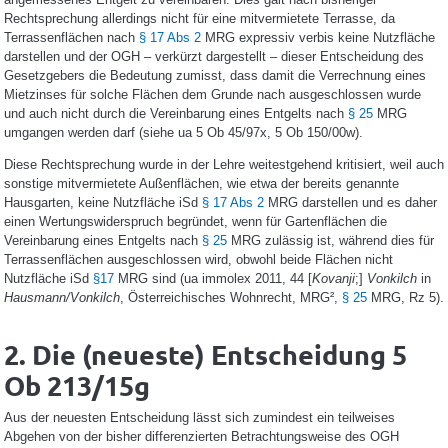
Rechtsprechung allerdings nicht für eine mitvermietete Terrasse, da
Terrassenflächen nach
§ 17 Abs 2
MRG expressiv verbis keine Nutzfläche
darstellen und der OGH – verkürzt dargestellt – dieser Entscheidung des
Gesetzgebers die Bedeutung zumisst, dass damit die Verrechnung eines
Mietzinses für solche Flächen dem Grunde nach ausgeschlossen wurde
und auch nicht durch die Vereinbarung eines Entgelts nach
§ 25
MRG
umgangen werden darf (siehe ua 5 Ob 45/97x, 5 Ob 150/00w).
Diese Rechtsprechung wurde in der Lehre weitestgehend kritisiert, weil auch
sonstige mitvermietete Außenflächen, wie etwa der bereits genannte
Hausgarten, keine Nutzfläche iSd
§ 17 Abs 2
MRG darstellen und es daher
einen Wertungswiderspruch begründet, wenn für Gartenflächen die
Vereinbarung eines Entgelts nach
§ 25
MRG zulässig ist, während dies für
Terrassenflächen ausgeschlossen wird, obwohl beide Flächen nicht
Nutzfläche iSd
§17
MRG sind (ua immolex 2011, 44 [
Kovanji
;]
Vonkilch
in
Hausmann/Vonkilch
, Österreichisches Wohnrecht, MRG²,
§ 25
MRG, Rz 5).
2. Die (neueste) Entscheidung
5
Ob 213/15g
Aus der neuesten Entscheidung lässt sich zumindest ein teilweises
Abgehen von der bisher differenzierten Betrachtungsweise des OGH