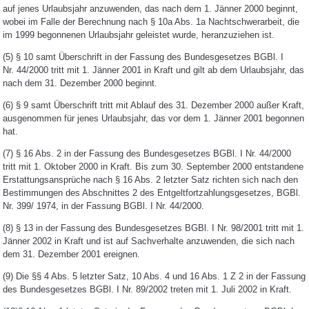
auf jenes Urlaubsjahr anzuwenden, das nach dem 1. Jänner 2000 beginnt,
wobei im Falle der Berechnung nach § 10a Abs. 1a Nachtschwerarbeit, die
im 1999 begonnenen Urlaubsjahr geleistet wurde, heranzuziehen ist.
(5)
§ 10 samt Überschrift in der Fassung des Bundesgesetzes BGBl. I
Nr. 44/2000 tritt mit 1. Jänner 2001 in Kraft und gilt ab dem Urlaubsjahr, das
nach dem 31. Dezember 2000 beginnt.
(6)
§ 9 samt Überschrift tritt mit Ablauf des 31. Dezember 2000 außer Kraft,
ausgenommen für jenes Urlaubsjahr, das vor dem 1. Jänner 2001 begonnen
hat.
(7)
§ 16 Abs. 2 in der Fassung des Bundesgesetzes BGBl. I Nr. 44/2000
tritt mit 1. Oktober 2000 in Kraft. Bis zum 30. September 2000 entstandene
Erstattungsansprüche nach § 16 Abs. 2 letzter Satz richten sich nach den
Bestimmungen des Abschnittes 2 des Entgeltfortzahlungsgesetzes, BGBl.
Nr. 399/ 1974, in der Fassung BGBl. I Nr. 44/2000.
(8)
§ 13 in der Fassung des Bundesgesetzes BGBl. I Nr. 98/2001 tritt mit 1.
Jänner 2002 in Kraft und ist auf Sachverhalte anzuwenden, die sich nach
dem 31. Dezember 2001 ereignen.
(9)
Die §§ 4 Abs. 5 letzter Satz, 10 Abs. 4 und 16 Abs. 1 Z 2 in der Fassung
des Bundesgesetzes BGBl. I Nr. 89/2002 treten mit 1. Juli 2002 in Kraft.