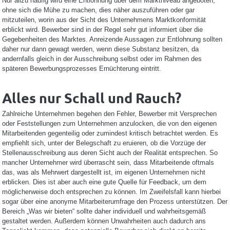
Nur allzu häufig wird eine Entlohnung über dem Marktniveau angeboten,
ohne sich die Mühe zu machen, dies näher auszuführen oder gar
mitzuteilen, worin aus der Sicht des Unternehmens Marktkonformität
erblickt wird. Bewerber sind in der Regel sehr gut informiert über die
Gegebenheiten des Marktes. Anreizende Aussagen zur Entlohnung sollten
daher nur dann gewagt werden, wenn diese Substanz besitzen, da
andernfalls gleich in der Ausschreibung selbst oder im Rahmen des
späteren Bewerbungsprozesses Ernüchterung eintritt.
Alles nur Schall und Rauch?
Zahlreiche Unternehmen begehen den Fehler, Bewerber mit Versprechen
oder Feststellungen zum Unternehmen anzulocken, die von den eigenen
Mitarbeitenden gegenteilig oder zumindest kritisch betrachtet werden. Es
empfiehlt sich, unter der Belegschaft zu eruieren, ob die Vorzüge der
Stellenausschreibung aus deren Sicht auch der Realität entsprechen. So
mancher Unternehmer wird überrascht sein, dass Mitarbeitende oftmals
das, was als Mehrwert dargestellt ist, im eigenen Unternehmen nicht
erblicken. Dies ist aber auch eine gute Quelle für Feedback, um dem
möglicherweise doch entsprechen zu können. Im Zweifelsfall kann hierbei
sogar über eine anonyme Mitarbeiterumfrage den Prozess unterstützen. Der
Bereich „Was wir bieten“ sollte daher individuell und wahrheitsgemäß
gestaltet werden. Außerdem können Unwahrheiten auch dadurch ans