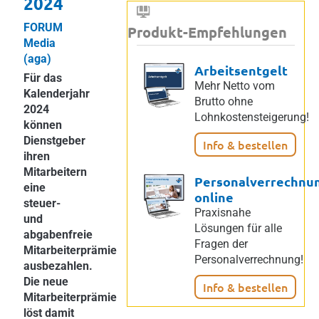
2024
FORUM
Produkt-Empfehlungen
Media
(aga)
Arbeitsentgelt
Für das
Mehr Netto vom
Kalenderjahr
Brutto ohne
2024
Lohnkostensteigerung!
können
Dienstgeber
Info & bestellen
ihren
Mitarbeitern
Personalverrechnu
eine
online
steuer-
Praxisnahe
und
Lösungen für alle
abgabenfreie
Fragen der
Mitarbeiterprämie
Personalverrechnung!
ausbezahlen.
Die neue
Info & bestellen
Mitarbeiterprämie
löst damit