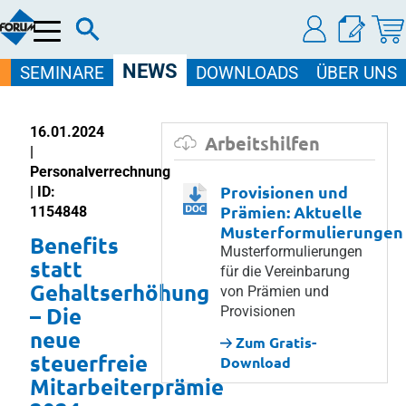
Menü
NEWS
SEMINARE
DOWNLOADS
ÜBER UNS
16.01.2024
Arbeitshilfen
|
Personalverrechnung
Provisionen und
| ID:
Prämien: Aktuelle
1154848
Musterformulierungen
Benefits
Musterformulierungen
statt
für die Vereinbarung
Gehaltserhöhung
von Prämien und
– Die
Provisionen
neue
Zum Gratis-
steuerfreie
Download
Mitarbeiterprämie