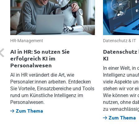
HR-Management
Datenschutz & IT
revious
AI in HR: So nutzen Sie
Datenschutz 
erfolgreich KI im
KI
Personalwesen
In einer Welt, in
AI in HR verändert die Art, wie
Intelligenz unau
Personaler:innen arbeiten. Entdecken
viele Aspekte un
Sie Vorteile, Einsatzbereiche und Tools
stehen wir vor e
rund um Künstliche Intelligenz im
Wie können wir d
Personalwesen.
nutzen, ohne da
zu vernachlässi
Zum Thema
Zum Thema