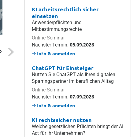
KI arbeitsrechtlich sicher
einsetzen
Anwenderpflichten und
Mitbestimmungsrechte
Online-Seminar
Datenschutz & IT
Datenschutz & IT
03.09.2026
Nächster Termin:
Next
b
Arbeitnehmer-Datenschutz:
Datenschutz
Info & anmelden
Was ist zu beachten?
Technikgesta
DSGVO
Wie können Sie Arbeitnehmer-
ChatGPT für Einsteiger
Datenschutz gewährleisten und
Die DSGVO forde
Nutzen Sie ChatGPT als Ihren digitalen
personenbezogene Daten schützen?
Technikgestaltu
Sparringspartner im beruflichen Alltag
Von der Einsichtnahme in betriebliche
technischen und
Online-Seminar
E-Mails über den Einsatz von
Maßnahmen Sie
07.09.2026
Nächster Termin:
Künstlicher Intelligenz bis hin zum
und wie Sie die
Info & anmelden
HSchG. Einen Überblick finden Sie in
müssen, erfahre
diesem Beitrag.
Beitrag.
KI rechtssicher nutzen
Zum Thema
Zum Thema
Welche gesetzlichen Pflichten bringt der AI
Act für Ihr Unternehmen?