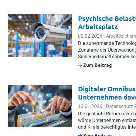
Psychische Belas
Arbeitsplatz
02.02.2026 | Arbeitssicher
Die zunehmende Technologi
Zunahme der Überwachung a
Sicherheitsmaßnahmen kön
Zum Beitrag
Digitaler Omnibus
Unternehmen dav
13.01.2026 | Datenschutz &
Die geplante Reform der e
würde Unternehmen entlaste
und KI als berechtigtes Inte
Zum Beitrag