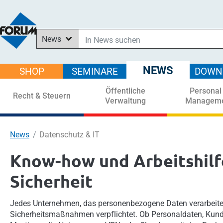
News
In News suchen
In Downloads suchen
NEWS
SHOP
SEMINARE
DOWN
Im Shop suchen
Öffentliche
Personal
In Seminaren suchen
Recht & Steuern
Verwaltung
Managem
News
Datenschutz & IT
Know-how und Arbeitshilfe
Sicherheit
Jedes Unternehmen, das personenbezogene Daten verarbeitet,
Sicherheitsmaßnahmen verpflichtet. Ob Personaldaten, Kund