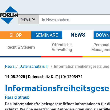
News
In News suchen
In Downloads suchen
NEWS
SHOP
SEMINARE
DOWN
Im Shop suchen
Öffentliche
Personal
In Seminaren suchen
Recht & Steuern
Verwaltung
Managem
News
Datenschutz & IT
Informationsfreiheitsgesetz un
14.08.2025 | Datenschutz & IT | ID: 1203474
Informationsfreiheitsges
Harald Straub
Das Informationsfreiheitsgesetz öffnet Informationen für 
schützt. Welche gesetzlichen Anforderungen sind zu erfüll