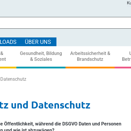
Ku
LOADS
ÜBER UNS
 &
Gesundheit, Bildung
Arbeitssicherheit &
ent
& Soziales
Brandschutz
Bet
d Datenschutz
etz und Datenschutz
die Öffentlichkeit, während die DSGVO Daten und Personen
en und wie ist abzuwägen?