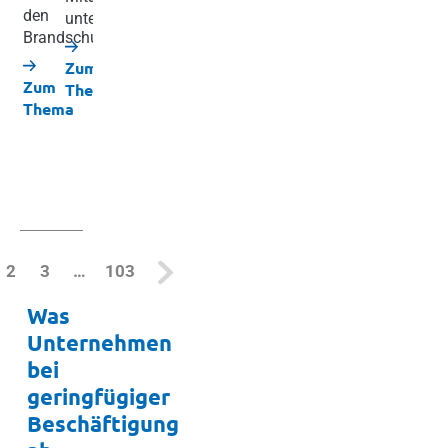
Lohnnebenabgaben.
den
unterwiesen?
GmbH.
dabei
Brandschutz.
den
Zum
Daten
Zum
Zum
Thema
Zum
zu
Thema
Thema
Thema
vernac
Zum
Them
urrent)
2
3
…
103
Was
Unternehmen
bei
geringfügiger
Beschäftigung