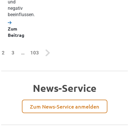
und
negativ
beeinflussen.
Zum
Beitrag
urrent)
2
3
…
103
News-Service
Zum News-Service anmelden