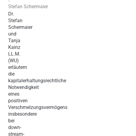
-
Stefan Schermaier
Dr.
Stefan
Schermaier
und
Tanja
Kainz
LL.M.
(WU)
erläutern
die
kapitalerhaltungsrechtliche
Notwendigkeit
eines
positiven
Verschmelzungsvermögens
insbesondere
bei
down-
stream-