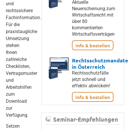
Aktuelle
und
Neuerscheinung zum
rechtssichere
Wirtschaftsrecht mit
Fachinformation.
über 80
Für die
kommentierten
praxistaugliche
Wirtschaftsverträgen
Umsetzung
Info & bestellen
stehen
Ihnen
zahlreiche
Rechtsschutzmandate
in Österreich
Checklisten,
Rechtsschutzfälle
Vertragsmuster
jetzt schnell und
und
effektiv abwickeln!
Arbeitshilfen
zum
Info & bestellen
Download
zur
Verfügung.
Seminar-Empfehlungen
Setzen