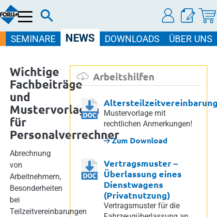
Menü
NEWS
SEMINARE
DOWNLOADS
ÜBER UNS
Wichtige
Arbeitshilfen
Fachbeiträge
und
Altersteilzeitvereinbarun
Mustervorlagen
Mustervorlage mit
für
rechtlichen Anmerkungen!
Personalverrechner
Zum Download
Abrechnung
Vertragsmuster –
von
Überlassung eines
Arbeitnehmern,
Dienstwagens
Besonderheiten
(Privatnutzung)
bei
Vertragsmuster für die
Teilzeitvereinbarungen
Fahrzeugüberlassung an