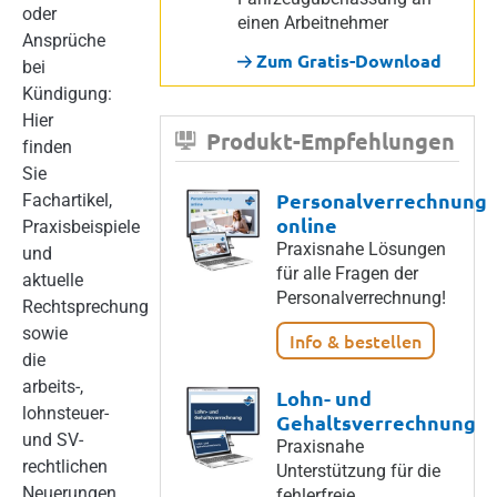
oder
einen Arbeitnehmer
Ansprüche
Zum Gratis-Download
bei
Kündigung:
Hier
Produkt-Empfehlungen
finden
Sie
Personalverrechnung
Fachartikel,
online
Praxisbeispiele
Praxisnahe Lösungen
und
für alle Fragen der
aktuelle
Personalverrechnung!
Rechtsprechung
sowie
Info & bestellen
die
arbeits-,
Lohn- und
lohnsteuer-
Gehaltsverrechnung
und SV-
Praxisnahe
rechtlichen
Unterstützung für die
Neuerungen
fehlerfreie