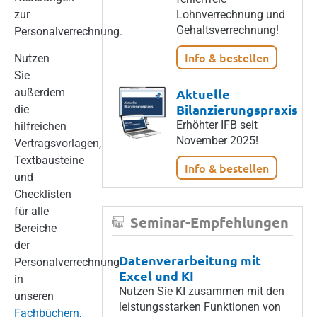
zur
Lohnverrechnung und
Gehaltsverrechnung!
Personalverrechnung.
Info & bestellen
Nutzen
Sie
außerdem
Aktuelle
Bilanzierungspraxis
die
Erhöhter IFB seit
hilfreichen
November 2025!
Vertragsvorlagen,
Textbausteine
Info & bestellen
und
Checklisten
für alle
Seminar-Empfehlungen
Bereiche
der
Datenverarbeitung mit
Personalverrechnung
Excel und KI
in
Nutzen Sie KI zusammen mit den
unseren
leistungsstarken Funktionen von
Fachbüchern,