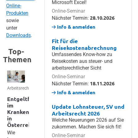
Microsoft Excel!
Online-
Online-Seminar
Produkten
28.10.2026
Nächster Termin:
sowie
Info & anmelden
unter
Downloads
.
Fit für die
Reisekostenabrechnung
Top-
Umfassendes Know-how zu
Themen
Reisekosten aus steuer- und
arbeitsrechtlicher Sicht
Online-Seminar
18.11.2026
Nächster Termin:
Arbeitsrecht
Personalverrechnung
Arbeitsrecht
Arbeitsrecht
Datenschutz
Info & anmelden
& IT
Entgeltfortzahlung
Reisekostenabrechnung
Sozialversicherung
Arbeitsentgelt
WEKA
im
in
und
–
Update Lohnsteuer, SV und
Business
Krankenstand
Österreich:
Abgaben
Definitionen
Arbeitsrecht 2026
Solutions
in
So
und
Die
Welche Neuerungen 2026 auf Sie
ist ab
Österreich
machen
Besonderheiten
wichtigsten
zukommen. Machen Sie sich fit!
jetzt
Sie es
Wie
Provisionen,
Werte
Online-Seminar
ein
richtig