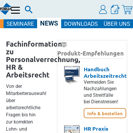
Menü
NEWS
SEMINARE
DOWNLOADS
ÜBER UNS
Fachinformation
zu
Produkt-Empfehlungen
Personalverrechnung,
HR &
Handbuch
Arbeitsrecht
Arbeitszeitrecht
Vermeiden Sie
Von der
Nachzahlungen
Mitarbeiterauswahl
und Streitfälle
über
bei Dienstreisen!
arbeitsrechtliche
Info & bestellen
Fragen bis hin
zur korrekten
HR Praxis
Lohn- und