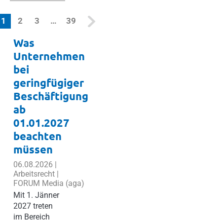
(current)
1
2
3
…
39
Was
Unternehmen
bei
geringfügiger
Beschäftigung
ab
01.01.2027
beachten
müssen
06.08.2026 |
Arbeitsrecht |
FORUM Media (aga)
Mit 1. Jänner
2027 treten
im Bereich