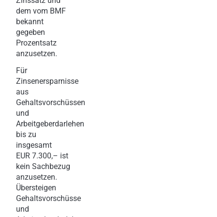
Zinssatz und
dem vom BMF
bekannt
gegeben
Prozentsatz
anzusetzen.
Für
Zinsenersparnisse
aus
Gehaltsvorschüssen
und
Arbeitgeberdarlehen
bis zu
insgesamt
EUR 7.300,– ist
kein Sachbezug
anzusetzen.
Übersteigen
Gehaltsvorschüsse
und