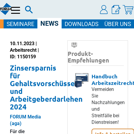
Menü
NEWS
SEMINARE
DOWNLOADS
ÜBER UNS
10.11.2023 |
Arbeitsrecht |
Produkt-
ID: 1150159
Empfehlungen
Zinsersparnis
für
Handbuch
Gehaltsvorschüsse
Arbeitszeitrech
und
Vermeiden
Sie
Arbeitgeberdarlehen
Nachzahlungen
2024
und
Streitfälle bei
FORUM Media
Dienstreisen!
(aga)
Für die
Info & bestellen