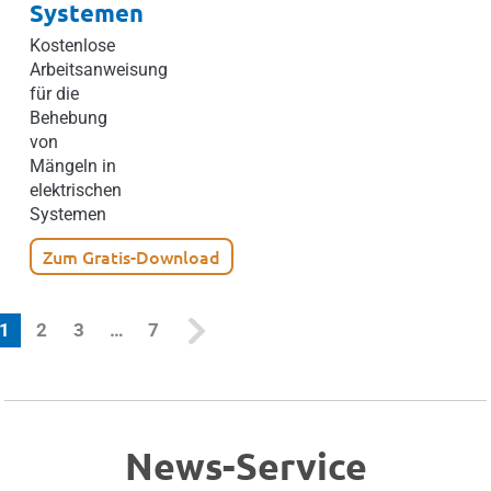
Systemen
Kostenlose
Arbeitsanweisung
für die
Behebung
von
Mängeln in
elektrischen
Systemen
Zum Gratis-Download
(current)
1
2
3
…
7
News-Service