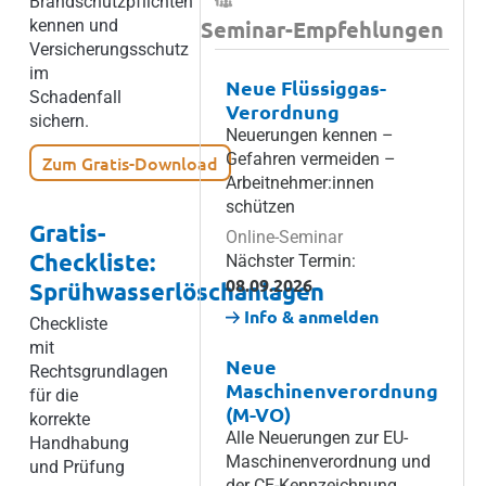
Brandschutzpflichten
Seminar-Empfehlungen
kennen und
Versicherungsschutz
im
Neue Flüssiggas-
Schadenfall
Verordnung
sichern.
Neuerungen kennen –
Gefahren vermeiden –
Zum Gratis-Download
Arbeitnehmer:innen
schützen
Gratis-
Online-Seminar
Checkliste:
Nächster Termin:
08.09.2026
Sprühwasserlöschanlagen
Info & anmelden
Checkliste
mit
Neue
Rechtsgrundlagen
Maschinenverordnung
für die
(M-VO)
korrekte
Alle Neuerungen zur EU-
Handhabung
Maschinenverordnung und
und Prüfung
der CE-Kennzeichnung