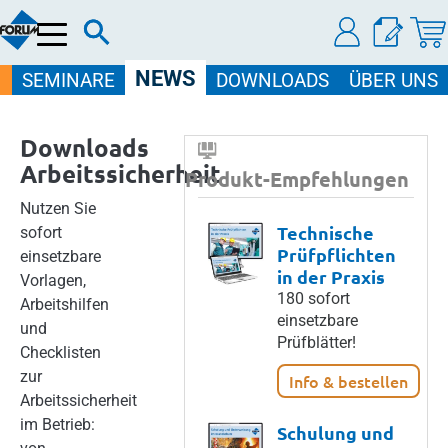
Menü
NEWS
SEMINARE
DOWNLOADS
ÜBER UNS
Downloads
Arbeitssicherheit
Produkt-Empfehlungen
Nutzen Sie
Technische
sofort
Prüfpflichten
einsetzbare
in der Praxis
Vorlagen,
180 sofort
Arbeitshilfen
einsetzbare
und
Prüfblätter!
Checklisten
zur
Info & bestellen
Arbeitssicherheit
im Betrieb:
Schulung und