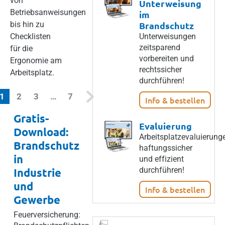
von
Unterweisung
Betriebsanweisungen
im
bis hin zu
Brandschutz
Checklisten
Unterweisungen
zeitsparend
für die
vorbereiten und
Ergonomie am
rechtssicher
Arbeitsplatz.
durchführen!
(current)
1
2
3
…
7
Info & bestellen
Gratis-
Evaluierung
Download:
Arbeitsplatzevaluierung
Brandschutz
haftungssicher
in
und effizient
durchführen!
Industrie
und
Info & bestellen
Gewerbe
Feuerversicherung: