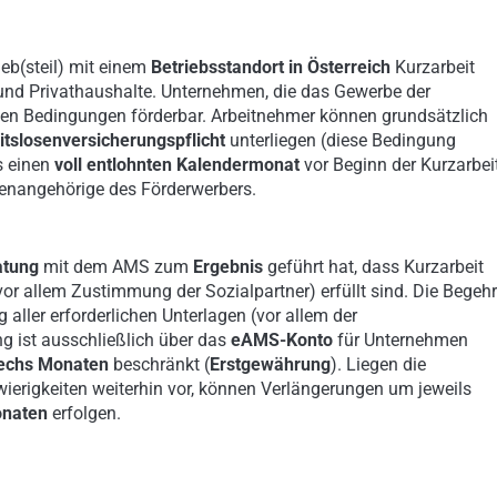
ieb(steil) mit einem
Betriebsstandort in Österreich
Kurzarbeit
nd Privathaushalte. Unternehmen, die das Gewerbe der
ten Bedingungen förderbar. Arbeitnehmer können grundsätzlich
itslosenversicherungspflicht
unterliegen (diese Bedingung
s einen
voll entlohnten Kalendermonat
vor Beginn der Kurzarbei
enangehörige des Förderwerbers.
atung
mit dem AMS zum
Ergebnis
geführt hat, dass Kurzarbeit
vor allem Zustimmung der Sozialpartner) erfüllt sind. Die Begeh
aller erforderlichen Unterlagen (vor allem der
ng ist ausschließlich über das
eAMS-Konto
für Unternehmen
echs Monaten
beschränkt (
Erstgewährung
). Liegen die
erigkeiten weiterhin vor, können Verlängerungen um jeweils
onaten
erfolgen.