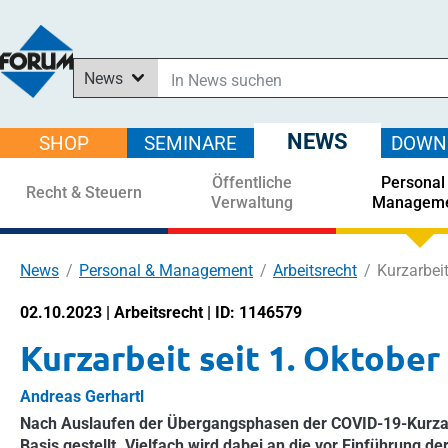
News
In News suchen
In Downloads suchen
NEWS
SHOP
SEMINARE
DOWN
Im Shop suchen
Öffentliche
Personal
In Seminaren suchen
Recht & Steuern
Verwaltung
Managem
News
Personal & Management
Arbeitsrecht
Kurzarbeit
02.10.2023 | Arbeitsrecht | ID: 1146579
Kurzarbeit seit 1. Oktober
Andreas Gerhartl
Nach Auslaufen der Übergangsphasen der COVID-19-Kurzarbe
Basis gestellt. Vielfach wird dabei an die vor Einführung