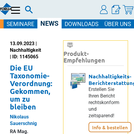
Menü
NEWS
SEMINARE
DOWNLOADS
ÜBER UNS
13.09.2023 |
Nachhaltigkeit
Produkt-
| ID: 1145065
Empfehlungen
Die EU
Taxonomie-
Nachhaltigkeits-
Verordnung:
Berichterstattun
Gekommen,
Erstellen Sie
Ihren Bericht
um zu
rechtskonform
bleiben
und
zeitsparend!
Nikolaus
Sauerschnig
Info & bestellen
RA Mag.