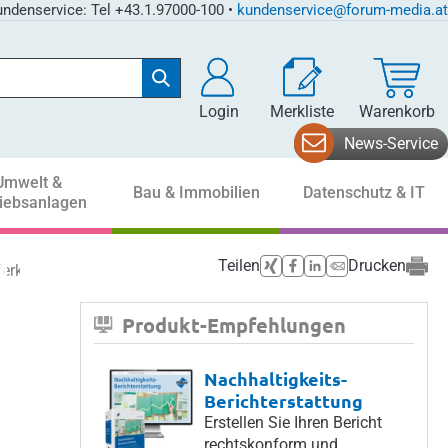
ndenservice: Tel +43.1.97000-100 •
kundenservice@forum-media.at
Login
Merkliste
Warenkorb
News-Service
Umwelt &
Bau & Immobilien
Datenschutz & IT
riebsanlagen
Teilen
Drucken
ferketten verändern
Produkt-Empfehlungen
Nachhaltigkeits-
Berichterstattung
Erstellen Sie Ihren Bericht
rechtskonform und