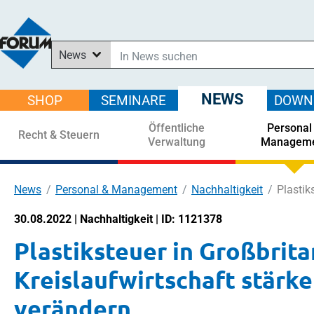
News
In News suchen
In Downloads suchen
NEWS
SHOP
SEMINARE
DOWN
Im Shop suchen
Öffentliche
Personal
In Seminaren suchen
Recht & Steuern
Verwaltung
Managem
News
Personal & Management
Nachhaltigkeit
Plastik
30.08.2022 | Nachhaltigkeit | ID: 1121378
Plastiksteuer in Großbrita
Kreislaufwirtschaft stärk
verändern