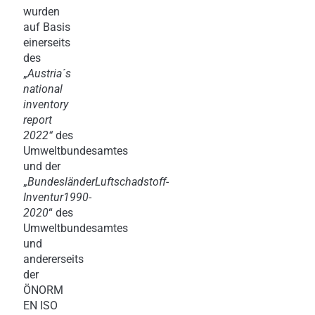
wurden
auf Basis
einerseits
des
„
Austria´s
national
inventory
report
2022“
des
Umweltbundesamtes
und der
„
Bundesländer
Luftschadstoff
-
Inventur
1990
-
2020
“ des
Umweltbundesamtes
und
andererseits
der
ÖNORM
EN ISO