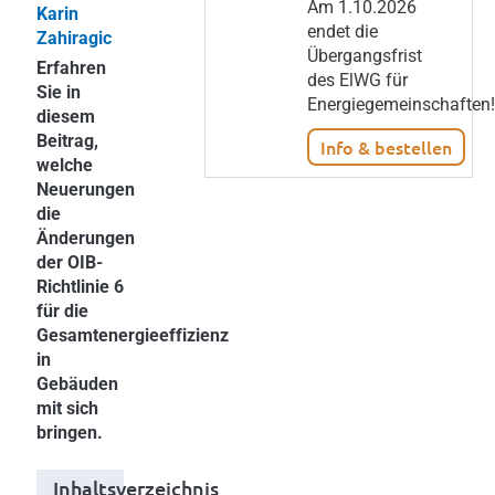
Am 1.10.2026
Karin
endet die
Zahiragic
Übergangsfrist
Erfahren
des ElWG für
Sie in
Energiegemeinschaften!
diesem
Beitrag,
Info & bestellen
welche
Neuerungen
die
Änderungen
der OIB-
Richtlinie 6
für die
Gesamtenergieeffizienz
in
Gebäuden
mit sich
bringen.
Inhaltsverzeichnis