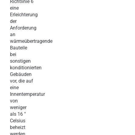
Richtlinie 6
eine
Erleichterung
der
Anforderung
an
wärmeübertragende
Bauteile
bei
sonstigen
konditionierten
Gebäuden
vor, die auf
eine
Innentemperatur
von
weniger
als 16 °
Celsius
beheizt
werden.