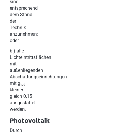
sind
entsprechend
dem Stand
der
Technik
anzunehmen;
oder
b.) alle
Lichteintrittsflächen
mit
außenliegenden
Abschattungseinrichtungen
mit g
tot
kleiner
gleich 0,15
ausgestattet
werden.
Photovoltaik
Durch