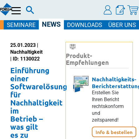
Menü
NEWS
SEMINARE
DOWNLOADS
ÜBER UNS
25.01.2023 |
Nachhaltigkeit
Produkt-
| ID: 1130022
Empfehlungen
Einführung
einer
Nachhaltigkeits-
Softwarelösung
Berichterstattun
für
Erstellen Sie
Ihren Bericht
Nachhaltigkeit
rechtskonform
im
und
Betrieb –
zeitsparend!
was gilt
Info & bestellen
es zu