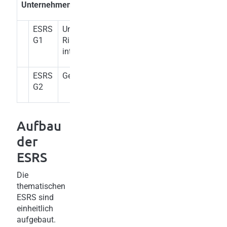
Unternehmensführung
ESRS
Unternehmensführung,
G1
Risikomanagement und
interne Kontrolle
ESRS
Geschäftsgebarung
G2
Aufbau
der
ESRS
Die
thematischen
ESRS sind
einheitlich
aufgebaut.