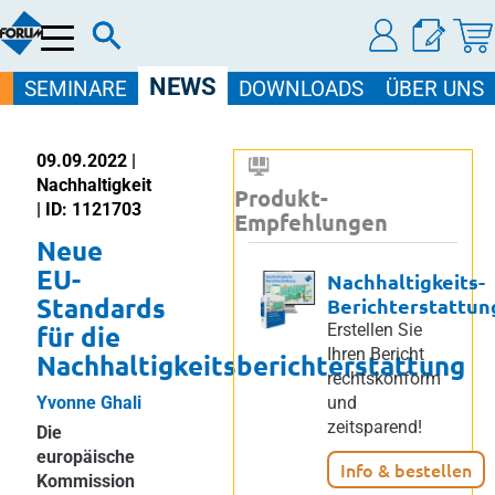
Menü
NEWS
SEMINARE
DOWNLOADS
ÜBER UNS
09.09.2022 |
Nachhaltigkeit
Produkt-
| ID: 1121703
Empfehlungen
Neue
EU-
Nachhaltigkeits-
Standards
Berichterstattun
für die
Erstellen Sie
Ihren Bericht
Nachhaltigkeitsberichterstattung
rechtskonform
Yvonne Ghali
und
zeitsparend!
Die
europäische
Info & bestellen
Kommission