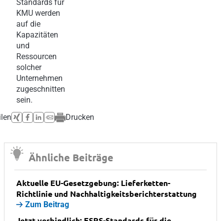
Standards für
KMU werden
auf die
Kapazitäten
und
Ressourcen
solcher
Unternehmen
zugeschnitten
sein.
ilen
Drucken
Ähnliche Beiträge
Aktuelle EU-Gesetzgebung: Lieferketten-
Richtlinie und Nachhaltigkeitsberichterstattung
Zum Beitrag
Jetzt verbindlich: ESRS-Standards für die