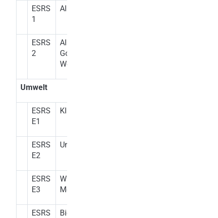
ESRS
Allgemeine Grundsätze
1
ESRS
Allgemeines, Strategie,
2
Governance und
Wesentlichkeitsbewertung
Umwelt
ESRS
Klimawandel
E1
ESRS
Umweltverschmutzung
E2
ESRS
Wasser und
E3
Meeresressourcen
ESRS
Biologische Vielfalt