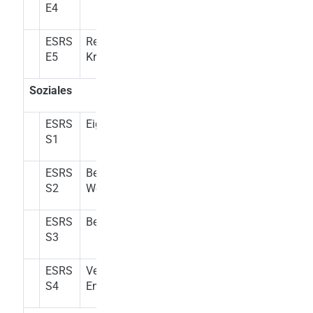
E4
ESRS
Ressourcennutzung und
E5
Kreislaufwirtschaft
Soziales
ESRS
Eigene Arbeitskräfte
S1
ESRS
Beschäftigte in der
S2
Wertschöpfungskette
ESRS
Betroffene Gemeinden
S3
ESRS
Verbraucher und
S4
Endverbraucher