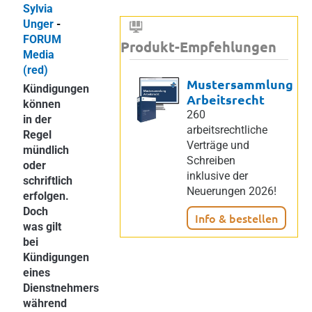
Sylvia
Unger
-
FORUM
Produkt-Empfehlungen
Media
(red)
Mustersammlung
Kündigungen
Arbeitsrecht
können
260
in der
arbeitsrechtliche
Regel
Verträge und
mündlich
Schreiben
oder
inklusive der
schriftlich
Neuerungen 2026!
erfolgen.
Doch
Info & bestellen
was gilt
bei
Kündigungen
eines
Dienstnehmers
während