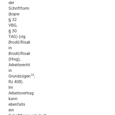
der
Schriftform
(bspw
§ 32
VBG,
§ 30
TAG) (vlg
Brodil/Risak
in
Brodil/Risak
(Hrsg),
Arbeitsrecht
in
10
Grundzügen
,
Rz 408).
Im
Arbeitsvertrag
kann
ebenfalls
ein