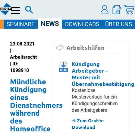
Menü
NEWS
SEMINARE
DOWNLOADS
ÜBER UNS
23.08.2021
Arbeitshilfen
|
Arbeitsrecht
Kündigung
| ID:
Arbeitgeber –
1098910
Muster mit
Mündliche
Übernahmebestätigung
Kündigung
Kostenlose
eines
Mustervorlage für ein
Dienstnehmers
Kündigungsschreiben
des Arbeitgebers
während
des
Zum Gratis-
Homeoffice
Download