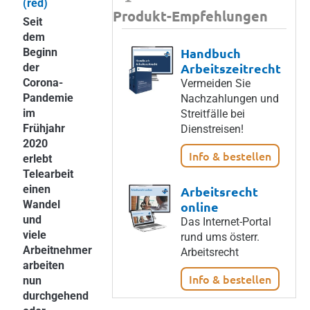
(red)
Produkt-Empfehlungen
Seit
dem
Handbuch
Beginn
Arbeitszeitrecht
der
Corona-
Vermeiden Sie
Pandemie
Nachzahlungen und
im
Streitfälle bei
Frühjahr
Dienstreisen!
2020
Info & bestellen
erlebt
Telearbeit
einen
Arbeitsrecht
Wandel
online
und
Das Internet-Portal
viele
rund ums österr.
Arbeitnehmer
Arbeitsrecht
arbeiten
Info & bestellen
nun
durchgehend