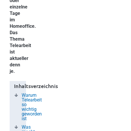
oder
einzelne
Tage
im
Homeoffice.
Das
Thema
Telearbeit
ist
aktueller
denn
je.
Inhaltsverzeichnis
Warum
Telearbeit
so
wichtig
geworden
ist
Was