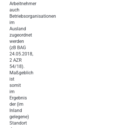
Arbeitnehmer
auch
Betriebsorganisationen
im
Ausland
zugeordnet
werden
(zB BAG
24.05.2018,
2 AZR
54/18).
Maßgeblich
ist
somit
im
Ergebnis
der (im
Inland
gelegene)
Standort