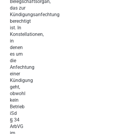
Belegschaftsorgan,
das zur
Kündigungsanfechtung
berechtigt
ist. In
Konstellationen,
in
denen
es um
die
Anfechtung
einer
Kündigung
geht,
obwohl
kein
Betrieb
iSd
§ 34
ArbVG
im