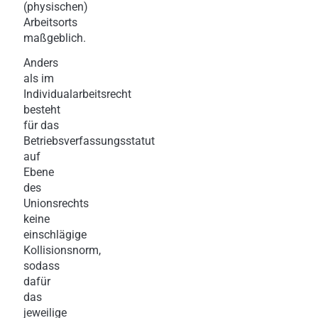
(physischen)
Arbeitsorts
maßgeblich.
Anders
als im
Individualarbeitsrecht
besteht
für das
Betriebsverfassungsstatut
auf
Ebene
des
Unionsrechts
keine
einschlägige
Kollisionsnorm,
sodass
dafür
das
jeweilige