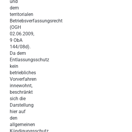
und
dem
territorialen
Betriebsverfassungsrecht
(OGH
02.06.2009,
9 ObA
144/08d).
Da dem
Entlassungsschutz
kein
betriebliches
Vorverfahren
innewohnt,
beschränkt
sich die
Darstellung
hier auf
den
allgemeinen
Kündigungsschutz