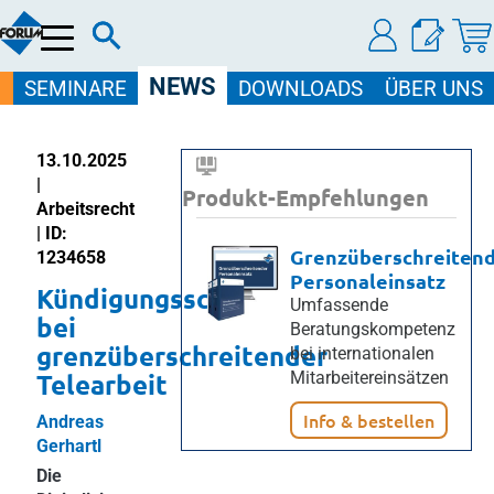
Menü
NEWS
SEMINARE
DOWNLOADS
ÜBER UNS
13.10.2025
|
Produkt-Empfehlungen
Arbeitsrecht
| ID:
Grenzüberschreiten
1234658
Personaleinsatz
Kündigungsschutz
Umfassende
bei
Beratungskompetenz
grenzüberschreitender
bei internationalen
Telearbeit
Mitarbeitereinsätzen
Info & bestellen
Andreas
Gerhartl
Die