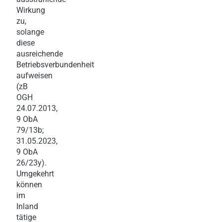
Wirkung
zu,
solange
diese
ausreichende
Betriebsverbundenheit
aufweisen
(zB
OGH
24.07.2013,
9 ObA
79/13b;
31.05.2023,
9 ObA
26/23y).
Umgekehrt
können
im
Inland
tätige