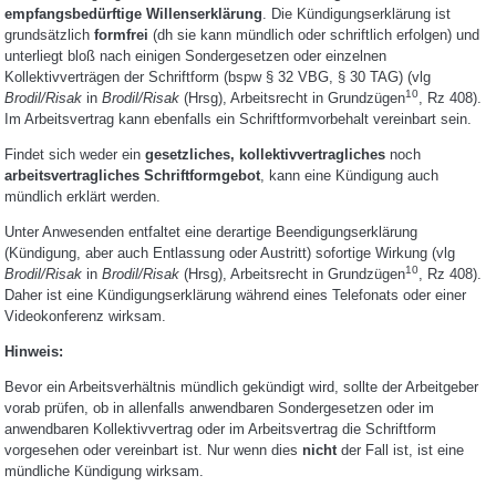
empfangsbedürftige Willenserklärung
. Die Kündigungserklärung ist
grundsätzlich
formfrei
(dh sie kann mündlich oder schriftlich erfolgen) und
unterliegt bloß nach einigen Sondergesetzen oder einzelnen
Kollektivverträgen der Schriftform (bspw § 32 VBG, § 30 TAG) (vlg
10
Brodil/Risak
in
Brodil/Risak
(Hrsg), Arbeitsrecht in Grundzügen
, Rz 408).
Im Arbeitsvertrag kann ebenfalls ein Schriftformvorbehalt vereinbart sein.
Findet sich weder ein
gesetzliches, kollektivvertragliches
noch
arbeitsvertragliches Schriftformgebot
, kann eine Kündigung auch
mündlich erklärt werden.
Unter Anwesenden entfaltet eine derartige Beendigungserklärung
(Kündigung, aber auch Entlassung oder Austritt) sofortige Wirkung (vlg
10
Brodil/Risak
in
Brodil/Risak
(Hrsg), Arbeitsrecht in Grundzügen
, Rz 408).
Daher ist eine Kündigungserklärung während eines Telefonats oder einer
Videokonferenz wirksam.
Hinweis:
Bevor ein Arbeitsverhältnis mündlich gekündigt wird, sollte der Arbeitgeber
vorab prüfen, ob in allenfalls anwendbaren Sondergesetzen oder im
anwendbaren Kollektivvertrag oder im Arbeitsvertrag die Schriftform
vorgesehen oder vereinbart ist. Nur wenn dies
nicht
der Fall ist, ist eine
mündliche Kündigung wirksam.