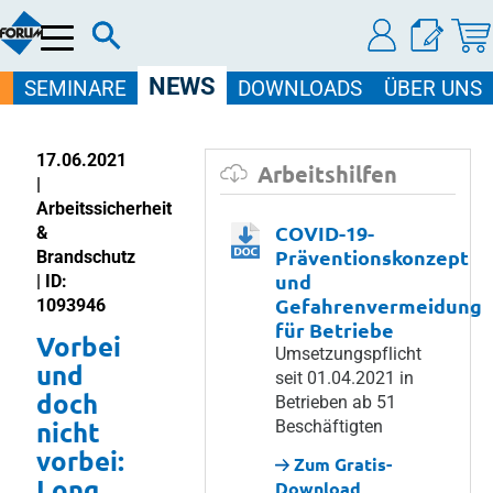
Menü
NEWS
SEMINARE
DOWNLOADS
ÜBER UNS
17.06.2021
Arbeitshilfen
|
Arbeitssicherheit
COVID-19-
&
Präventionskonzept
Brandschutz
und
| ID:
Gefahrenvermeidung
1093946
für Betriebe
Vorbei
Umsetzungspflicht
und
seit 01.04.2021 in
doch
Betrieben ab 51
nicht
Beschäftigten
vorbei:
Zum Gratis-
Long
Download