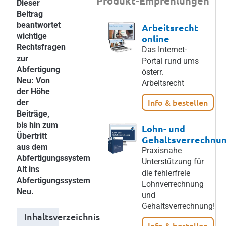
Produkt-Empfehlungen
Dieser
Beitrag
beantwortet
Arbeitsrecht
wichtige
online
Rechtsfragen
Das Internet-
zur
Portal rund ums
Abfertigung
österr.
Neu: Von
Arbeitsrecht
der Höhe
Info & bestellen
der
Beiträge,
bis hin zum
Lohn- und
Übertritt
Gehaltsverrechnu
aus dem
Praxisnahe
Abfertigungssystem
Unterstützung für
Alt ins
die fehlerfreie
Abfertigungssystem
Lohnverrechnung
Neu.
und
Gehaltsverrechnung!
Inhaltsverzeichnis
Info & bestellen