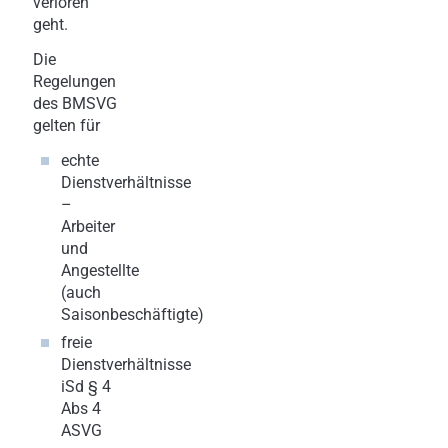
verloren
geht.
Die
Regelungen
des BMSVG
gelten für
echte
Dienstverhältnisse
–
Arbeiter
und
Angestellte
(auch
Saisonbeschäftigte)
freie
Dienstverhältnisse
iSd § 4
Abs 4
ASVG