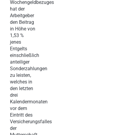
Wochengeldbezuges
hat der
Arbeitgeber
den Beitrag
in Höhe von
1,53 %
jenes
Entgelts
einschließlich
anteiliger
Sonderzahlungen
zu leisten,
welches in
den letzten
drei
Kalendermonaten
vor dem
Eintritt des
Versicherungsfalles
der
Mutterschaft