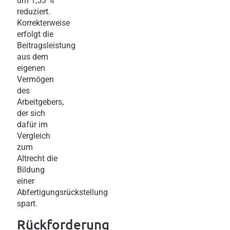
um 1,53 %
reduziert.
Korrekterweise
erfolgt die
Beitragsleistung
aus dem
eigenen
Vermögen
des
Arbeitgebers,
der sich
dafür im
Vergleich
zum
Altrecht die
Bildung
einer
Abfertigungsrückstellung
spart.
Rückforderung