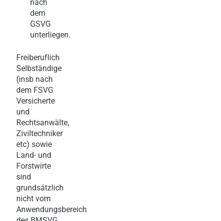
nach
dem
GSVG
unterliegen.
Freiberuflich
Selbständige
(insb nach
dem FSVG
Versicherte
und
Rechtsanwälte,
Ziviltechniker
etc) sowie
Land- und
Forstwirte
sind
grundsätzlich
nicht vom
Anwendungsbereich
des BMSVG