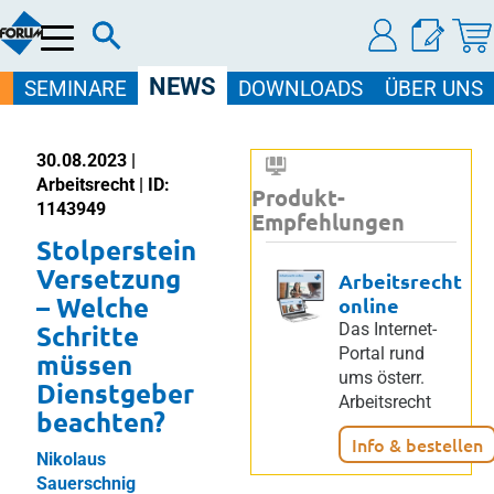
Menü
NEWS
SEMINARE
DOWNLOADS
ÜBER UNS
30.08.2023 |
Arbeitsrecht | ID:
Produkt-
1143949
Empfehlungen
Stolperstein
Versetzung
Arbeitsrecht
– Welche
online
Schritte
Das Internet-
Portal rund
müssen
ums österr.
Dienstgeber
Arbeitsrecht
beachten?
Info & bestellen
Nikolaus
Sauerschnig