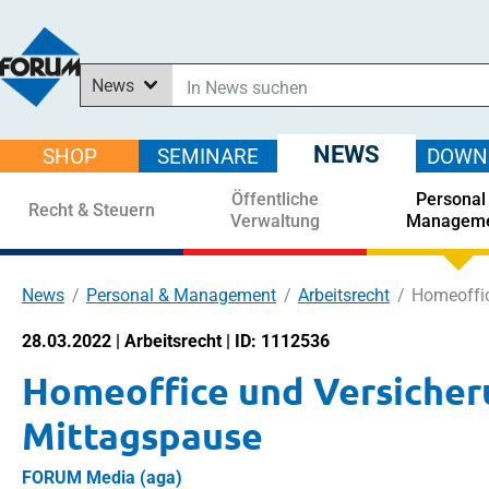
News
In News suchen
In Downloads suchen
NEWS
SHOP
SEMINARE
DOWN
Im Shop suchen
Öffentliche
Personal
In Seminaren suchen
Recht & Steuern
Verwaltung
Managem
News
Personal & Management
Arbeitsrecht
Homeoffic
28.03.2022 | Arbeitsrecht | ID: 1112536
Homeoffice und Versicheru
Mittagspause
FORUM Media (aga)