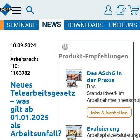
Menü
NEWS
SEMINARE
DOWNLOADS
ÜBER UNS
10.09.2024
|
Produkt-Empfehlungen
Arbeitsrecht
| ID:
Das ASchG in
1183982
der Praxis
Neues
Das
Telearbeitsgesetz
Standardwerk im
– was
ArbeitnehmerInnenschut
gilt ab
Info & bestellen
01.01.2025
als
Evaluierung
Arbeitsunfall?
Arbeitsplatzevaluierung