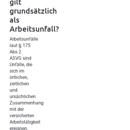
gilt
grundsätzlich
als
Arbeitsunfall?
Arbeitsunfälle
laut § 175
Abs 2
ASVG sind
Unfälle, die
sich im
örtlichen,
zeitlichen
und
ursächlichen
Zusammenhang
mit der
versicherten
Arbeitstätigkeit
ereignen.