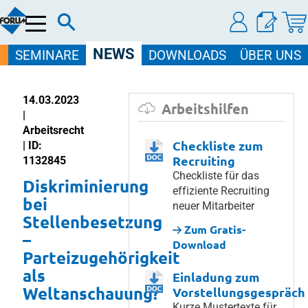
Menü
NEWS
SEMINARE
DOWNLOADS
ÜBER UNS
14.03.2023
Arbeitshilfen
|
Arbeitsrecht
Checkliste zum
| ID:
Recruiting
1132845
Checkliste für das
Diskriminierung
effiziente Recruiting
bei
neuer Mitarbeiter
Stellenbesetzung
Zum Gratis-
–
Download
Parteizugehörigkeit
als
Einladung zum
Weltanschauung?
Vorstellungsgespräch
Kurze Mustertexte für