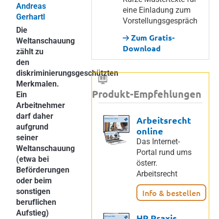
Andreas
eine Einladung zum
Gerhartl
Vorstellungsgespräch
Die
Zum Gratis-
Weltanschauung
Download
zählt zu
den
diskriminierungsgeschützten
Merkmalen.
Produkt-Empfehlungen
Ein
Arbeitnehmer
darf daher
Arbeitsrecht
aufgrund
online
seiner
Das Internet-
Weltanschauung
Portal rund ums
(etwa bei
österr.
Beförderungen
Arbeitsrecht
oder beim
sonstigen
Info & bestellen
beruflichen
Aufstieg)
HR Praxis