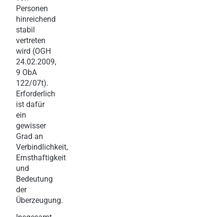
Personen
hinreichend
stabil
vertreten
wird (OGH
24.02.2009,
9 ObA
122/07t).
Erforderlich
ist dafür
ein
gewisser
Grad an
Verbindlichkeit,
Ernsthaftigkeit
und
Bedeutung
der
Überzeugung.