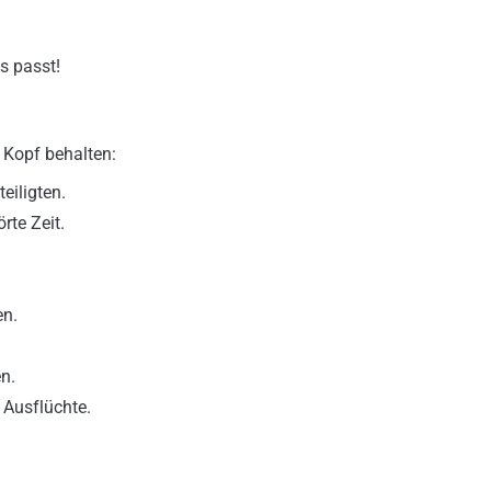
s passt!
 Kopf behalten:
eiligten.
te Zeit.
en.
en.
 Ausflüchte.