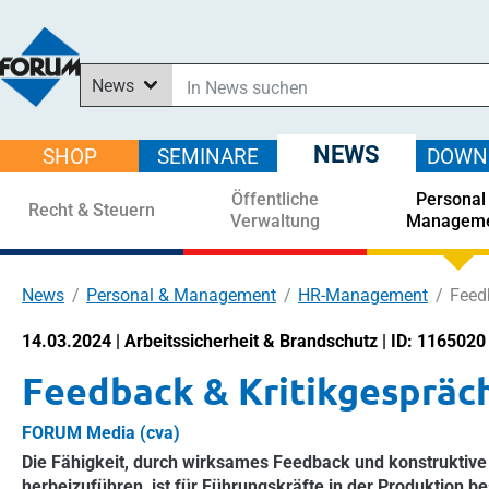
News
In News suchen
In Downloads suchen
NEWS
SHOP
SEMINARE
DOWN
Im Shop suchen
Öffentliche
Personal
In Seminaren suchen
Recht & Steuern
Verwaltung
Managem
News
Personal & Management
HR-Management
Feed
14.03.2024 | Arbeitssicherheit & Brandschutz | ID: 1165020
Feedback & Kritikgespräc
FORUM Media (cva)
Die Fähigkeit, durch wirksames Feedback und konstruktive 
herbeizuführen, ist für Führungskräfte in der Produktion b