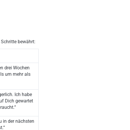
Schritte bewährt:
ten drei Wochen
ls um mehr als
erlich. Ich habe
auf Dich gewartet
raucht.“
u in der nächsten
t.“