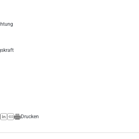
chtung
gskraft
Drucken