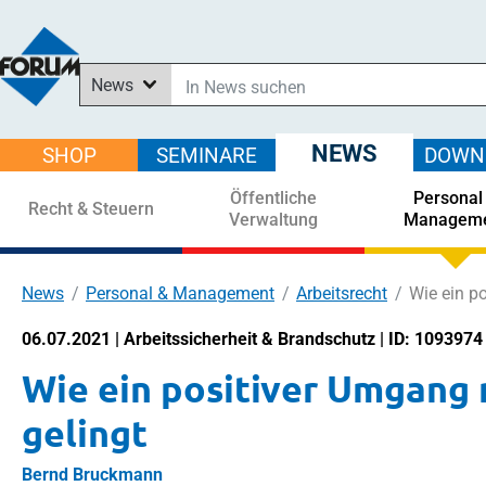
News
In News suchen
In Downloads suchen
NEWS
SHOP
SEMINARE
DOWN
Im Shop suchen
Öffentliche
Personal
In Seminaren suchen
Recht & Steuern
Verwaltung
Managem
News
Personal & Management
Arbeitsrecht
Wie ein p
06.07.2021 | Arbeitssicherheit & Brandschutz | ID: 1093974
Wie ein positiver Umgang 
gelingt
Bernd Bruckmann