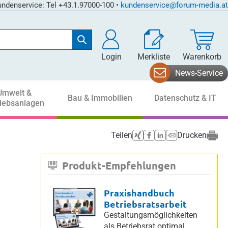
ndenservice: Tel +43.1.97000-100 •
kundenservice@forum-media.at
Login
Merkliste
Warenkorb
News-Service
Umwelt &
Bau & Immobilien
Datenschutz & IT
riebsanlagen
Teilen
Drucken
Produkt-Empfehlungen
Praxishandbuch
Betriebsratsarbeit
Gestaltungsmöglichkeiten
als Betriebsrat optimal