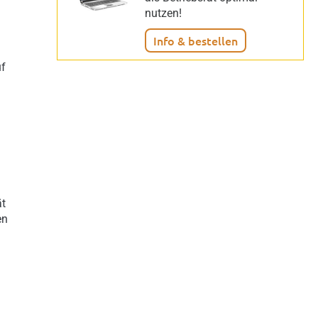
nutzen!
Info & bestellen
uf
ät
en