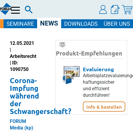
Menü
NEWS
SEMINARE
DOWNLOADS
ÜBER UNS
12.05.2021
|
Produkt-Empfehlungen
Arbeitsrecht
| ID:
Evaluierung
1090750
Arbeitsplatzevaluierung
Corona-
haftungssicher
Impfung
und effizient
während
durchführen!
der
Info & bestellen
Schwangerschaft?
FORUM
Media (kp)