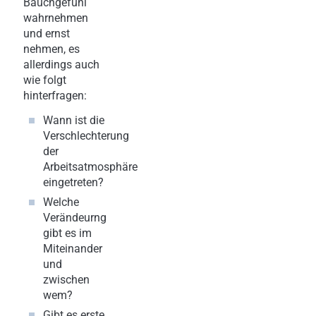
Bauchgefühl
wahrnehmen
und ernst
nehmen, es
allerdings auch
wie folgt
hinterfragen:
Wann ist die
Verschlechterung
der
Arbeitsatmosphäre
eingetreten?
Welche
Verändeurng
gibt es im
Miteinander
und
zwischen
wem?
Gibt es erste