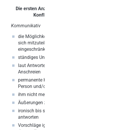
Die ersten Anzeichen eines
Konfliktes
Kommunikativ
Sozial
die Möglichkeit desjenigen,
bei sozialem Mitein
sich mitzuteilen, wird
(z.B. Mittagessen) 
eingeschränkt
ausschliessen
ständiges Unterbrechen
wird wie „Luft“ beha
laut Antworten oder gar
abweisendes Verhalt
Anschreien
Meetings, „alleine si
permanente Kritik – an
Isolation in der Gru
Person und/oder Arbeit
keine Unterstützung
ihm nicht mehr zuhören
Fragen
Äußerungen zerpflücken
Begrüßungen ignori
ironisch bis sarkastisch
persönlicher Austau
antworten
nicht mehr statt
Vorschläge ignorieren und