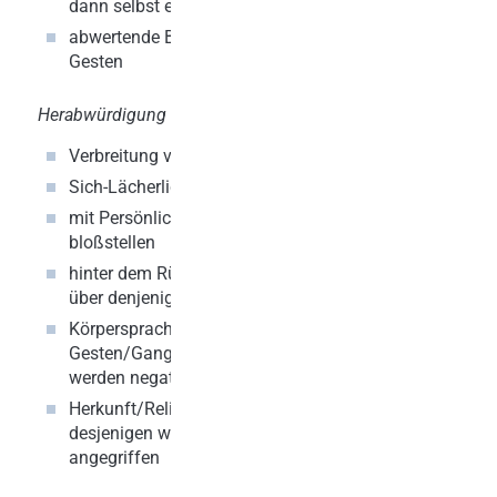
dann selbst einbringen
abwertende Blicke und
Gesten
Herabwürdigung der Person
Arbeitsauswirkungen
Verbreitung von Gerüchten
Leistungsabfall
Sich-Lächerlich-Machen
Verschlechterung de
Zusammenarbeit/Te
mit Persönlichem
bloßstellen
Erhöhung der Fehle
hinter dem Rücken schlecht
Demotivation
über denjenigen reden
Dienst nach Vorschri
Körpersprache wie
innere Kündigung
Gesten/Gang desjenigen
Kranksein und Zun
werden negativ imitiert
krankheitsbedingten
Herkunft/Religion/Aussehen
desjenigen werden
angegriffen