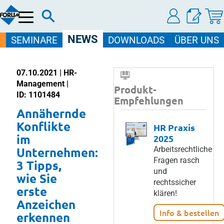
Menü
NEWS
SEMINARE
DOWNLOADS
ÜBER UNS
07.10.2021 | HR-
Management |
Produkt-
ID: 1101484
Empfehlungen
Annähernde
Konflikte
HR Praxis
im
2025
Unternehmen:
Arbeitsrechtliche
Fragen rasch
3 Tipps,
und
wie Sie
rechtssicher
erste
klären!
Anzeichen
Info & bestellen
erkennen