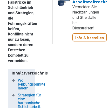
Arbeitszeitrecht
Fallstricke im
Vermeiden Sie
Schichtbetrieb
Nachzahlungen
und Strategien,
und Streitfälle
die
bei
Führungskräften
Dienstreisen!
helfen,
Konflikte nicht
Info & bestellen
nur zu lösen,
sondern deren
Entstehen
komplett zu
vermeiden.
Inhaltsverzeichnis
Wo
Reibungspunkte
lauern
Strategien für
eine
harmonische
Schichtarbeit: