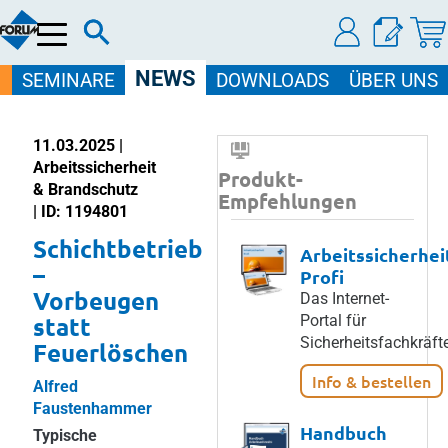
Menü
NEWS
SEMINARE
DOWNLOADS
ÜBER UNS
11.03.2025 |
Arbeitssicherheit
Produkt-
& Brandschutz
Empfehlungen
| ID: 1194801
Schichtbetrieb
Arbeitssicherhei
–
Profi
Vorbeugen
Das Internet-
statt
Portal für
Sicherheitsfachkräft
Feuerlöschen
Info & bestellen
Alfred
Faustenhammer
Handbuch
Typische