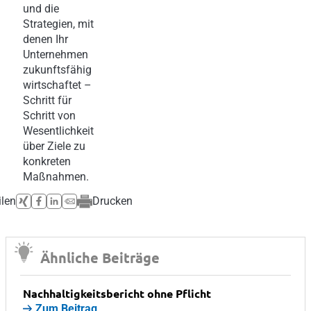
und die
Strategien, mit
denen Ihr
Unternehmen
zukunftsfähig
wirtschaftet –
Schritt für
Schritt von
Wesentlichkeit
über Ziele zu
konkreten
Maßnahmen.
ilen
Drucken
Ähnliche Beiträge
Nachhaltigkeitsbericht ohne Pflicht
Zum Beitrag