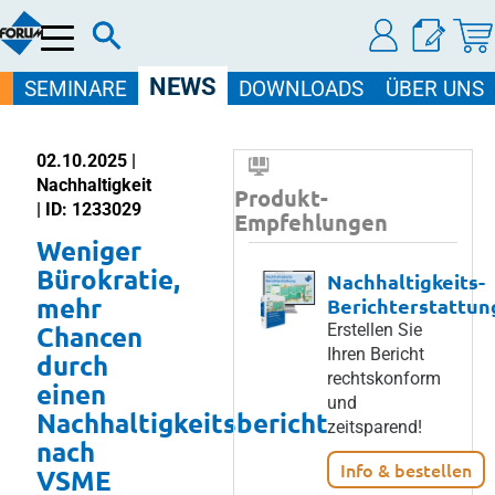
Menü
NEWS
SEMINARE
DOWNLOADS
ÜBER UNS
02.10.2025 |
Nachhaltigkeit
Produkt-
| ID: 1233029
Empfehlungen
Weniger
Bürokratie,
Nachhaltigkeits-
mehr
Berichterstattun
Chancen
Erstellen Sie
Ihren Bericht
durch
rechtskonform
einen
und
Nachhaltigkeitsbericht
zeitsparend!
nach
Info & bestellen
VSME