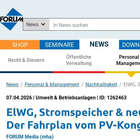
News
In News suchen
In Downloads suchen
NEWS
SHOP
SEMINARE
DOWN
Im Shop suchen
Öffentliche
Personal
In Seminaren suchen
Recht & Steuern
Verwaltung
Managem
News
Personal & Management
Nachhaltigkeit
ElWG, S
07.04.2026 | Umwelt & Betriebsanlagen | ID: 1262463
ElWG, Stromspeicher & neu
Der Fahrplan vom PV-Kong
FORUM Media (mha)