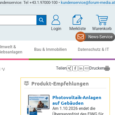
ndenservice: Tel +43.1.97000-100 •
kundenservice@forum-media.at
Login
Merkliste
Warenkorb
News-Service
Umwelt &
Bau & Immobilien
Datenschutz & IT
riebsanlagen
Teilen
Drucken
m PV-Kongress 2026
Produkt-Empfehlungen
Photovoltaik-Anlagen
auf Gebäuden
Am 1.10.2026 endet die
Übergangsfrist des ElWG für