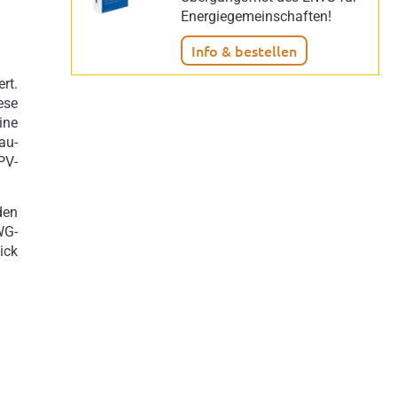
Energiegemeinschaften!
Info & bestellen
rt.
ese
ine
au-
PV-
den
WG-
ick