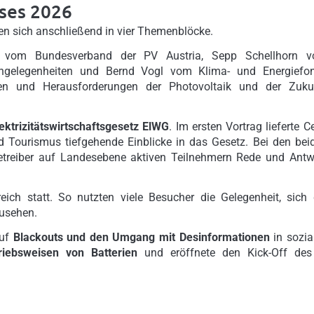
ses 2026
ten sich anschließend in vier Themenblöcke.
rl vom Bundesverband der PV Austria, Sepp Schellhorn 
Angelegenheiten und Bernd Vogl vom Klima- und Energiefo
ngen und Herausforderungen der Photovoltaik und der Zuku
ektrizitätswirtschaftsgesetz ElWG
. Im ersten Vortrag lieferte Ce
d Tourismus tiefgehende Einblicke in das Gesetz. Bei den bei
betreiber auf Landesebene aktiven Teilnehmern Rede und Antw
ich statt. So nutzten viele Besucher die Gelegenheit, sich 
zusehen.
auf
Blackouts und den Umgang mit Desinformationen
in sozia
riebsweisen von Batterien
und eröffnete den Kick-Off des