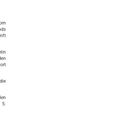
vom
nds
nft
lin
den
ort
die
len
 5.