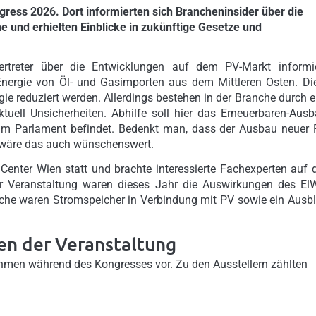
ress 2026. Dort informierten sich Brancheninsider über die
 und erhielten Einblicke in zukünftige Gesetze und
ertreter über die Entwicklungen auf dem PV-Markt informie
 Energie von Öl- und Gasimporten aus dem Mittleren Osten. Di
e reduziert werden. Allerdings bestehen in der Branche durch e
uell Unsicherheiten. Abhilfe soll hier das Erneuerbaren-Ausb
 im Parlament befindet. Bedenkt man, dass der Ausbau neuer 
 wäre das auch wünschenswert.
Center Wien statt und brachte interessierte Fachexperten auf 
er Veranstaltung waren dieses Jahr die Auswirkungen des El
che waren Stromspeicher in Verbindung mit PV sowie ein Ausbl
en der Veranstaltung
ehmen während des Kongresses vor. Zu den Ausstellern zählten