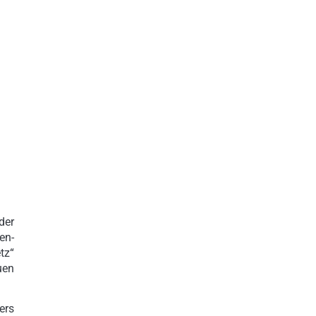
der
en-
tz“
uen
ers