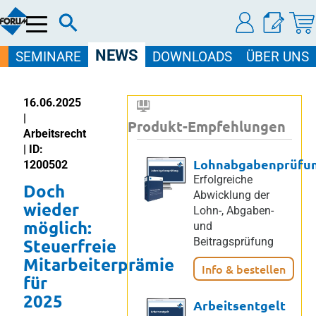
Menü
NEWS
SEMINARE
DOWNLOADS
ÜBER UNS
16.06.2025
|
Produkt-Empfehlungen
Arbeitsrecht
| ID:
Lohnabgabenprüfu
1200502
Erfolgreiche
Doch
Abwicklung der
wieder
Lohn-, Abgaben-
möglich:
und
Steuerfreie
Beitragsprüfung
Mitarbeiterprämie
Info & bestellen
für
2025
Arbeitsentgelt