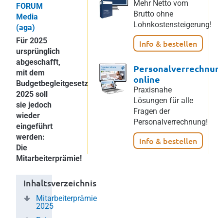
Mehr Netto vom
FORUM
Brutto ohne
Media
Lohnkostensteigerung!
(aga)
Für 2025
Info & bestellen
ursprünglich
abgeschafft,
Personalverrechnu
mit dem
online
Budgetbegleitgesetz
Praxisnahe
2025 soll
Lösungen für alle
sie jedoch
Fragen der
wieder
Personalverrechnung!
eingeführt
werden:
Info & bestellen
Die
Mitarbeiterprämie!
Inhaltsverzeichnis
Mitarbeiterprämie
2025