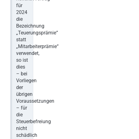
für
2024
die
Bezeichnung
„Teuerungsprämie“
statt
„Mitarbeiterprämie“
verwendet,
so ist
dies
– bei
Vorliegen
der
übrigen
Voraussetzungen
– für
die
Steuerbefreiung
nicht
schädlich