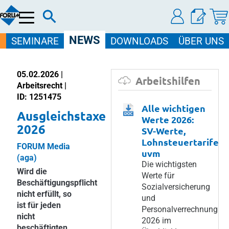
Menü
NEWS
SEMINARE
DOWNLOADS
ÜBER UNS
05.02.2026 |
Arbeitshilfen
Arbeitsrecht |
ID: 1251475
Alle wichtigen
Ausgleichstaxe
Werte 2026:
2026
SV-Werte,
Lohnsteuertarife
FORUM Media
uvm
(aga)
Die wichtigsten
Wird die
Werte für
Beschäftigungspflicht
Sozialversicherung
nicht erfüllt, so
und
ist für jeden
Personalverrechnung
nicht
2026 im
beschäftigten