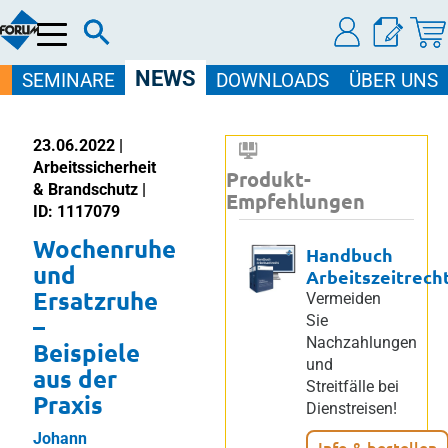
Menü
NEWS
SEMINARE
DOWNLOADS
ÜBER UNS
23.06.2022 |
Arbeitssicherheit
Produkt-
& Brandschutz |
Empfehlungen
ID: 1117079
Wochenruhe
Handbuch
und
Arbeitszeitrech
Ersatzruhe
Vermeiden
–
Sie
Nachzahlungen
Beispiele
und
aus der
Streitfälle bei
Praxis
Dienstreisen!
Johann
Info & bestellen