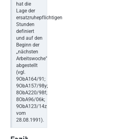
hat die
Lage der
ersatzruhepflichtigen
Stunden
definiert
und auf den
Beginn der
„nächsten
Arbeitswoche"
abgestellt
(vgl.
9ObA164/91;
9ObA157/98y;
8ObA220/98f;
8ObA96/06k;
9ObA123/14z
vom
28.08.1991).
Fazit