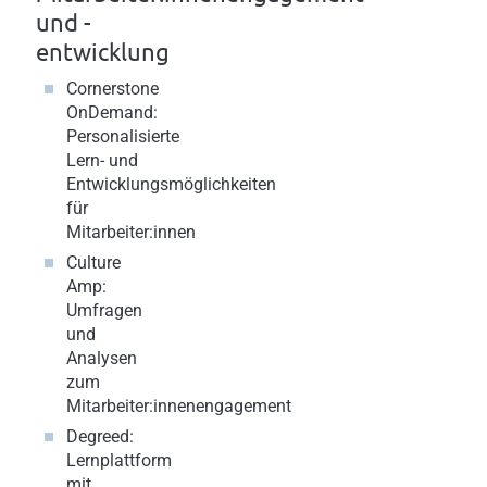
und -
entwicklung
Cornerstone
OnDemand
:
Personalisierte
Lern- und
Entwicklungsmöglichkeiten
für
Mitarbeiter:innen
Culture
Amp
:
Umfragen
und
Analysen
zum
Mitarbeiter:innenengagement
Degreed
:
Lernplattform
mit