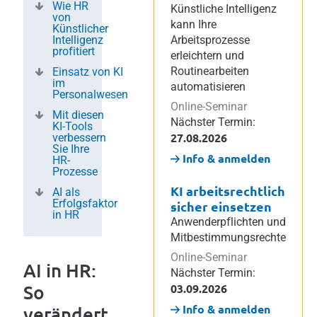
Wie HR
Künstliche Intelligenz
von
kann Ihre
Künstlicher
Intelligenz
Arbeitsprozesse
profitiert
erleichtern und
Routinearbeiten
Einsatz von KI
im
automatisieren
Personalwesen
Online-Seminar
Mit diesen
Nächster Termin:
KI-Tools
27.08.2026
verbessern
Sie Ihre
Info & anmelden
HR-
Prozesse
KI arbeitsrechtlich
AI als
Erfolgsfaktor
sicher einsetzen
in HR
Anwenderpflichten und
Mitbestimmungsrechte
Online-Seminar
AI in HR:
Nächster Termin:
So
03.09.2026
Info & anmelden
verändert