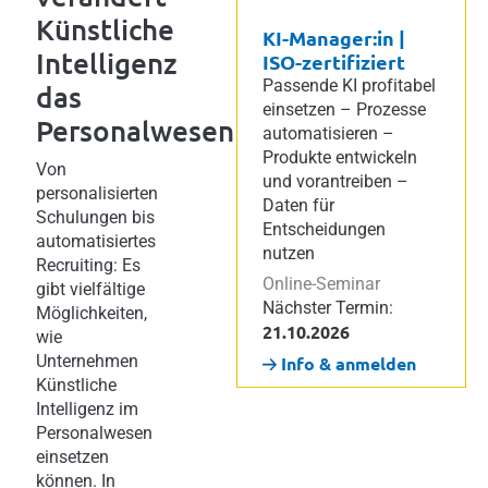
Künstliche
KI-Manager:in |
Intelligenz
ISO-zertifiziert
Passende KI profitabel
das
einsetzen – Prozesse
Personalwesen
automatisieren –
Produkte entwickeln
Von
und vorantreiben –
personalisierten
Daten für
Schulungen bis
Entscheidungen
automatisiertes
nutzen
Recruiting: Es
Online-Seminar
gibt vielfältige
Nächster Termin:
Möglichkeiten,
21.10.2026
wie
Unternehmen
Info & anmelden
Künstliche
Intelligenz im
Personalwesen
einsetzen
können. In