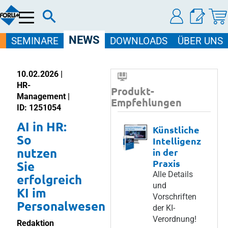
Menü
NEWS
SEMINARE
DOWNLOADS
ÜBER UNS
10.02.2026 |
HR-
Produkt-
Management |
Empfehlungen
ID: 1251054
AI in HR:
Künstliche
So
Intelligenz
nutzen
in der
Praxis
Sie
Alle Details
erfolgreich
und
KI im
Vorschriften
Personalwesen
der KI-
Verordnung!
Redaktion