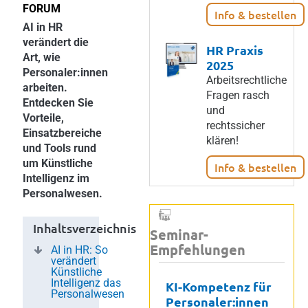
FORUM
Info & bestellen
AI in HR
verändert die
HR Praxis
Art, wie
2025
Personaler:innen
Arbeitsrechtliche
arbeiten.
Fragen rasch
Entdecken Sie
und
Vorteile,
rechtssicher
Einsatzbereiche
klären!
und Tools rund
um Künstliche
Info & bestellen
Intelligenz im
Personalwesen.
Inhaltsverzeichnis
Seminar-
Empfehlungen
AI in HR: So
verändert
Künstliche
Intelligenz das
KI-Kompetenz für
Personalwesen
Personaler:innen