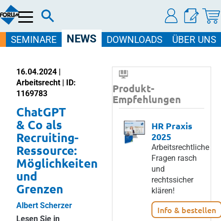
Menü
NEWS
SEMINARE
DOWNLOADS
ÜBER UNS
16.04.2024 |
Arbeitsrecht | ID:
Produkt-
1169783
Empfehlungen
ChatGPT
& Co als
HR Praxis
Recruiting-
2025
Ressource:
Arbeitsrechtliche
Fragen rasch
Möglichkeiten
und
und
rechtssicher
Grenzen
klären!
Albert Scherzer
Info & bestellen
Lesen Sie in