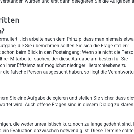
h verstanden wurden und erst dann delegieren Sie die Aufgaben 
ritten
n?
ormuliert: „Ich arbeite nach dem Prinzip, dass man niemals etwa
 Aufgabe, die Sie übernehmen sollten Sie sich die Frage stellen:
 schon beim Blick in den Posteingang: Wenn sie nicht die Perso
Ihrer Mitarbeiter suchen, der diese Aufgabe am besten für Sie
ch Ihrer Effizienz auf möglichst niedriger Hierarchieebene zu
er die falsche Person ausgesucht haben, so liegt die Verantwort
hem Sie eine Aufgabe delegieren und stellen Sie sicher, dass die
artet wird. Auch offene Fragen sind in diesem Dialog zu klären
inigen, die weder unrealistisch kurz noch zu lange gedehnt sind.
b ein Evaluation dazwischen notwendig ist. Diese Termine sollte