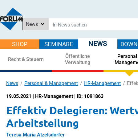
News
In News suchen
In Downloads suchen
NEWS
SHOP
SEMINARE
DOWN
Im Shop suchen
Öffentliche
Personal
In Seminaren suchen
Recht & Steuern
Verwaltung
Managem
News
Personal & Management
HR-Management
Effek
19.05.2021 | HR-Management | ID: 1091863
Effektiv Delegieren: Wertv
Arbeitsteilung
Teresa Maria Atzelsdorfer