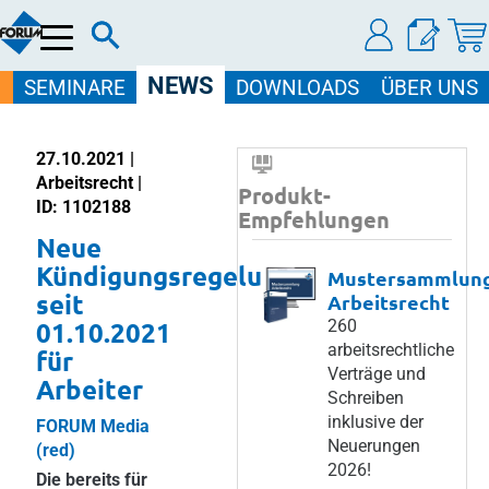
Menü
NEWS
SEMINARE
DOWNLOADS
ÜBER UNS
27.10.2021 |
Arbeitsrecht |
Produkt-
ID: 1102188
Empfehlungen
Neue
Kündigungsregelung
Mustersammlun
seit
Arbeitsrecht
01.10.2021
260
arbeitsrechtliche
für
Verträge und
Arbeiter
Schreiben
inklusive der
FORUM Media
Neuerungen
(red)
2026!
Die bereits für