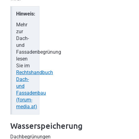
Hinweis:
Mehr
zur
Dach-
und
Fassadenbegrünung
lesen
Sie im
Rechtshandbuch
Dach-
und
Fassadenbau
(forum-
media.at)
Wasserspeicher ung
Dachbegrünungen