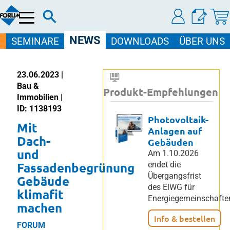
Menü
NEWS
SEMINARE
DOWNLOADS
ÜBER UNS
23.06.2023 |
Bau &
Produkt-Empfehlungen
Immobilien |
ID: 1138193
Photovoltaik-
Mit
Anlagen auf
Dach-
Gebäuden
und
Am 1.10.2026
Fassadenbegrünung
endet die
Übergangsfrist
Gebäude
des ElWG für
klimafit
Energiegemeinschafte
machen
Info & bestellen
FORUM