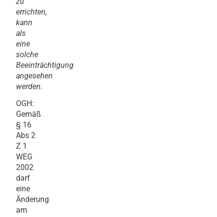
zu
errichten,
kann
als
eine
solche
Beeinträchtigung
angesehen
werden.
OGH:
Gemäß
§ 16
Abs 2
Z 1
WEG
2002
darf
eine
Änderung
am