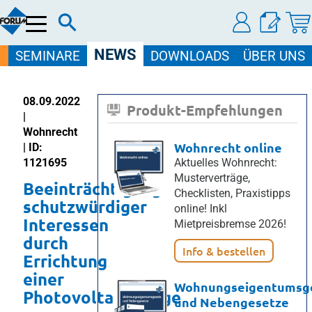
Menü
NEWS
SEMINARE
DOWNLOADS
ÜBER UNS
08.09.2022
Produkt-Empfehlungen
|
Wohnrecht
Wohnrecht online
| ID:
1121695
Aktuelles Wohnrecht:
Musterverträge,
Beeinträchtigung
Checklisten, Praxistipps
schutzwürdiger
online! Inkl
Interessen
Mietpreisbremse 2026!
durch
Info & bestellen
Errichtung
einer
Wohnungseigentumsg
Photovoltaikanlage
und Nebengesetze