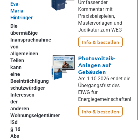
Umfassender
Eva-
Kommentar mit
Maria
Praxisbeispielen,
Hintringer
Mustervorlagen und
Die
Judikatur zum WEG
übermäßige
Inanspruchnahme
Info & bestellen
von
allgemeinen
Photovoltaik-
Teilen
Anlagen auf
kann
Gebäuden
eine
Am 1.10.2026 endet die
Beeinträchtigung
Übergangsfrist des
schutzwürdiger
ElWG für
Interessen
Energiegemeinschaften!
der
anderen
Info & bestellen
Wohnungseigentümer
iSd
§ 16
Abs