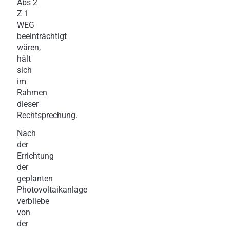
Abs 2
Z 1
WEG
beeinträchtigt
wären,
hält
sich
im
Rahmen
dieser
Rechtsprechung.
Nach
der
Errichtung
der
geplanten
Photovoltaikanlage
verbliebe
von
der