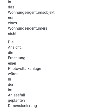
in
das
Wohnungseigentumsobjekt
nur
eines
Wohnungseigentümers
nicht.
Die
Ansicht,
die
Errichtung
einer
Photovoltaikanlage
würde
in
der
im
Anlassfall
geplanten
Dimensionierung