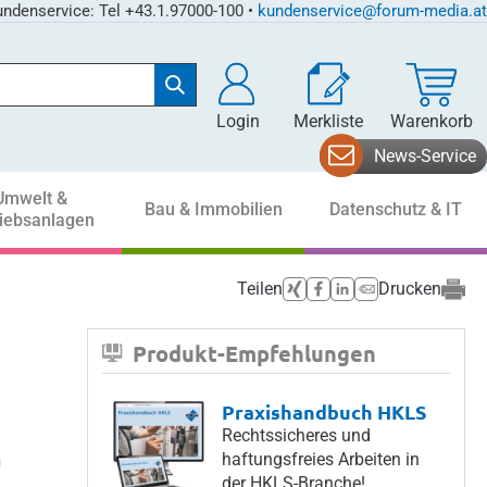
ndenservice: Tel +43.1.97000-100 •
kundenservice@forum-media.at
Login
Merkliste
Warenkorb
News-Service
Umwelt &
Bau & Immobilien
Datenschutz & IT
riebsanlagen
Teilen
Drucken
Produkt-Empfehlungen
b
Praxishandbuch HKLS
Rechtssicheres und
haftungsfreies Arbeiten in
n
der HKLS-Branche!