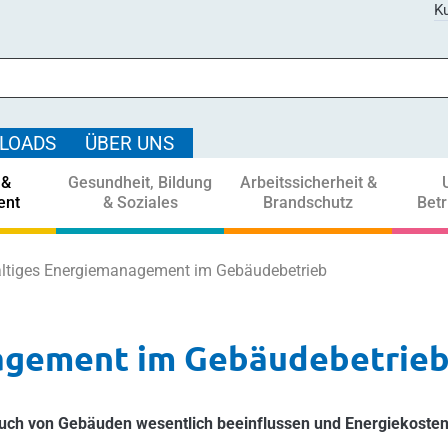
Ku
LOADS
ÜBER UNS
 &
Gesundheit, Bildung
Arbeitssicherheit &
ent
& Soziales
Brandschutz
Bet
ltiges Energiemanagement im Gebäudebetrieb
agement im Gebäudebetrie
auch von Gebäuden wesentlich beeinflussen und Energiekoste