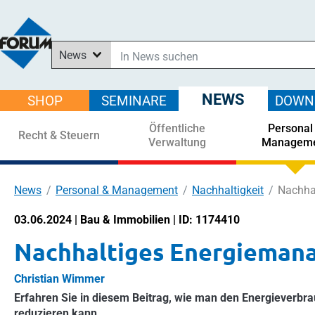
News
In News suchen
In Downloads suchen
NEWS
SHOP
SEMINARE
DOWN
Im Shop suchen
Öffentliche
Personal
In Seminaren suchen
Recht & Steuern
Verwaltung
Managem
News
Personal & Management
Nachhaltigkeit
Nachha
03.06.2024 | Bau & Immobilien | ID: 1174410
Nachhaltiges Energieman
Christian Wimmer
Erfahren Sie in diesem Beitrag, wie man den Energieverbr
reduzieren kann.