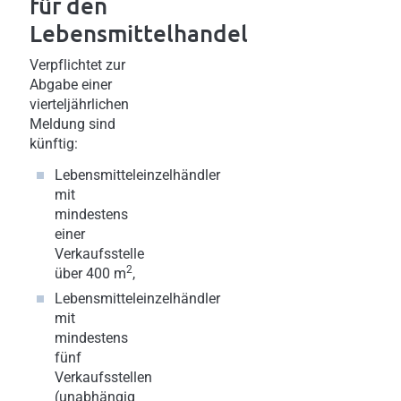
für den
Lebensmittelhandel
Verpflichtet zur
Abgabe einer
vierteljährlichen
Meldung sind
künftig:
Lebensmitteleinzelhändler
mit
mindestens
einer
Verkaufsstelle
2
über 400 m
,
Lebensmitteleinzelhändler
mit
mindestens
fünf
Verkaufsstellen
(unabhängig