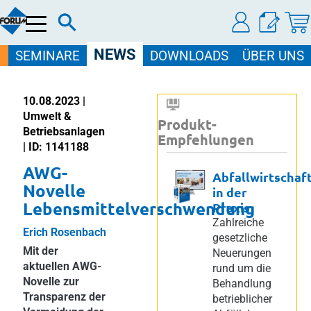
Menü
NEWS
SEMINARE
DOWNLOADS
ÜBER UNS
10.08.2023 |
Umwelt &
Produkt-
Betriebsanlagen
Empfehlungen
| ID: 1141188
AWG-
Abfallwirtschaf
Novelle
in der
Lebensmittelverschwendung
Praxis
Zahlreiche
Erich Rosenbach
gesetzliche
Mit der
Neuerungen
aktuellen AWG-
rund um die
Novelle zur
Behandlung
Transparenz der
betrieblicher