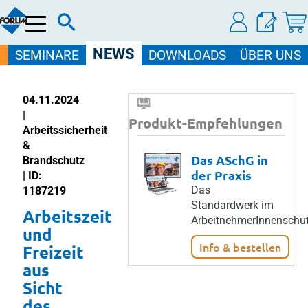
Menü
NEWS
SEMINARE
DOWNLOADS
ÜBER UNS
04.11.2024
|
Produkt-Empfehlungen
Arbeitssicherheit
&
Das ASchG in
Brandschutz
der Praxis
| ID:
Das
1187219
Standardwerk im
Arbeitszeit
ArbeitnehmerInnenschut
und
Info & bestellen
Freizeit
aus
Sicht
des