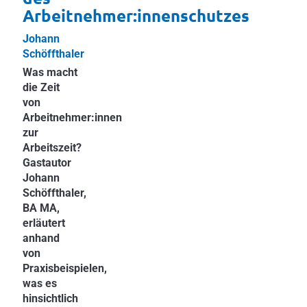
Arbeitnehmer:innenschutzes
Johann
Schöffthaler
Was macht
die Zeit
von
Arbeitnehmer:innen
zur
Arbeitszeit?
Gastautor
Johann
Schöffthaler,
BA MA,
erläutert
anhand
von
Praxisbeispielen,
was es
hinsichtlich