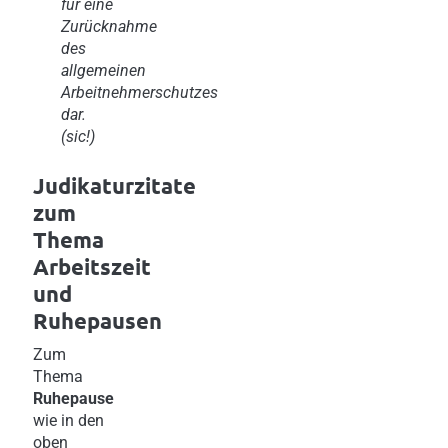
für eine
Zurücknahme
des
allgemeinen
Arbeitnehmerschutzes
dar.
(sic!)
Judikaturzitate
zum
Thema
Arbeitszeit
und
Ruhepausen
Zum
Thema
Ruhepause
wie in den
oben