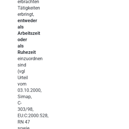
erbrachten
Tätigkeiten
erbringt,
entweder
als
Arbeitszeit
oder
als
Ruhezeit
einzuordnen
sind
(vgl
Urteil
vom
03.10.2000,
Simap,
C-
303/98,
EU:C:2000:528,
RN 47
sowie