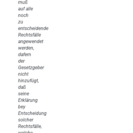
muß
auf alle
noch
zu
entscheidende
Rechtsfälle
angewendet
werden,
dafern
der
Gesetzgeber
nicht
hinzufügt,
daß
seine
Erklärung
bey
Entscheidung
solcher
Rechtsfälle,
welche