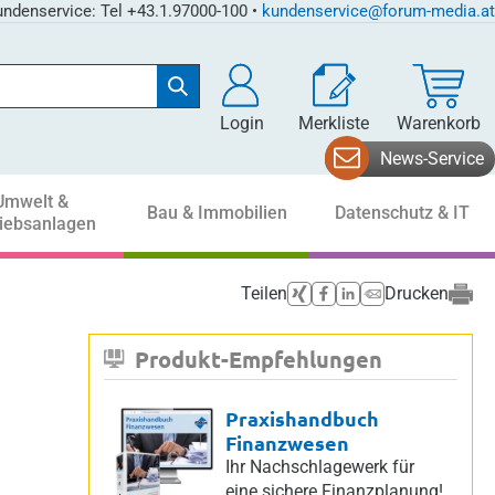
ndenservice: Tel +43.1.97000-100 •
kundenservice@forum-media.at
Login
Merkliste
Warenkorb
News-Service
Umwelt &
Bau & Immobilien
Datenschutz & IT
riebsanlagen
Teilen
Drucken
Produkt-Empfehlungen
Praxishandbuch
Finanzwesen
Ihr Nachschlagewerk für
eine sichere Finanzplanung!