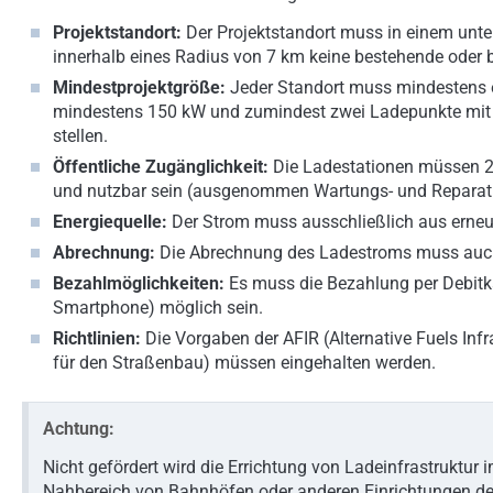
Projektstandort:
Der Projektstandort muss in einem unter
innerhalb eines Radius von 7 km keine bestehende oder b
Mindestprojektgröße:
Jeder Standort muss mindestens ei
mindestens 150 kW und zumindest zwei Ladepunkte mit e
stellen.
Öffentliche Zugänglichkeit:
Die Ladestationen müssen 24
und nutzbar sein (ausgenommen Wartungs- und Reparatu
Energiequelle:
Der Strom muss ausschließlich aus erne
Abrechnung:
Die Abrechnung des Ladestroms muss auch
Bezahlmöglichkeiten:
Es muss die Bezahlung per Debitka
Smartphone) möglich sein.
Richtlinien:
Die Vorgaben der AFIR (Alternative Fuels Infr
für den Straßenbau) müssen eingehalten werden.
Achtung:
Nicht gefördert wird die Errichtung von Ladeinfrastruktu
Nahbereich von Bahnhöfen oder anderen Einrichtungen des