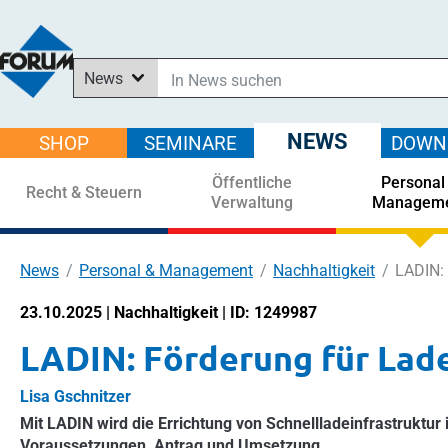
News
In News suchen
In Downloads suchen
NEWS
SHOP
SEMINARE
DOWN
Im Shop suchen
Öffentliche
Personal
In Seminaren suchen
Recht & Steuern
Verwaltung
Managem
News
Personal & Management
Nachhaltigkeit
LADIN: 
23.10.2025 | Nachhaltigkeit | ID: 1249987
LADIN: Förderung für Lade
Lisa Gschnitzer
Mit LADIN wird die Errichtung von Schnellladeinfrastruktur
Voraussetzungen, Antrag und Umsetzung.