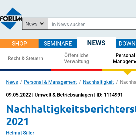
News
In News suchen
In Downloads suchen
NEWS
SHOP
SEMINARE
DOWN
Im Shop suchen
Öffentliche
Personal
In Seminaren suchen
Recht & Steuern
Verwaltung
Managem
News
Personal & Management
Nachhaltigkeit
Nachhal
09.05.2022 | Umwelt & Betriebsanlagen | ID: 1114991
Nachhaltigkeitsberichters
2021
Helmut Siller