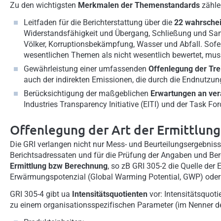
Zu den wichtigsten
Merkmalen der Themenstandards
zähle
Leitfaden für die Berichterstattung über die
22 wahrschei
Widerstandsfähigkeit und Übergang, Schließung und Sanie
Völker, Korruptionsbekämpfung, Wasser und Abfall. Sof
wesentlichen Themen als nicht wesentlich bewertet, muss 
Gewährleistung einer umfassenden
Offenlegung der Tr
auch der indirekten Emissionen, die durch die Endnutzu
Berücksichtigung der maßgeblichen
Erwartungen an ve
Industries Transparency Initiative (EITI) und der Task Fo
Offenlegung der Art der Ermittlun
Die GRI verlangen nicht nur Mess- und Beurteilungsergebniss
Berichtsadressaten und für die Prüfung der Angaben und Be
Ermittlung bzw Berechnung
, so zB GRI 305-2 die Quelle der
Erwärmungspotenzial (Global Warming Potential, GWP) oder 
GRI 305-4 gibt ua
Intensitätsquotienten
vor: Intensitätsquot
zu einem organisationsspezifischen Parameter (im Nenner de