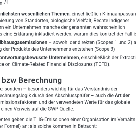
[3]
n:
nlichsten wesentlichen Themen
, einschließlich Klimaanpassun
rung von Standorten, biologische Vielfalt, Rechte indigener
ern ein Unternehmen manche der genannten wahrscheinlich
eine Erklärung inkludiert werden, warum dies konkret der Fall is
eibhausgasemissionen
– sowohl der direkten (Scopes 1 und 2) a
ng der Produkte des Unternehmens entstehen (Scope 3)
rantwortungsbewusste Unternehmen
, einschließlich der Extract
rce on Climate-Related Financial Disclosures (TCFD).
g bzw Berechnung
e, sondern – besonders wichtig für das Verständnis der
rechnungslogik durch den Abschlussprüfer – auch die
Art der
 Emissionsfaktoren und der verwendeten Werte für das globale
einen Verweis auf die GWP-Quelle.
ienten geben die THG-Emissionen einer Organisation im Verhältn
r Formel) an; als solche kommen in Betracht: