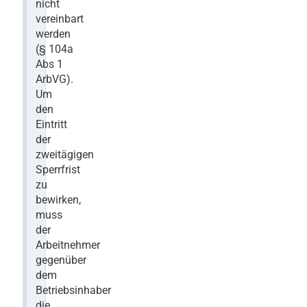
nicht
vereinbart
werden
(§ 104a
Abs 1
ArbVG).
Um
den
Eintritt
der
zweitägigen
Sperrfrist
zu
bewirken,
muss
der
Arbeitnehmer
gegenüber
dem
Betriebsinhaber
die