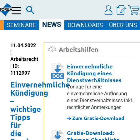
Menü
NEWS
SEMINARE
DOWNLOADS
ÜBER UNS
11.04.2022
Arbeitshilfen
|
Arbeitsrecht
Einvernehmliche
| ID:
Kündigung eines
1112997
Dienstverhältnisses
Einvernehmliche
Vorlage für eine
Kündigung
einvernehmliche Auflösung
–
eines Dienstverhältnisses inkl.
wichtige
rechtlicher Anmerkungen
Tipps
Zum Gratis-Download
für
die
Gratis-Download:
Themen-Checkliste