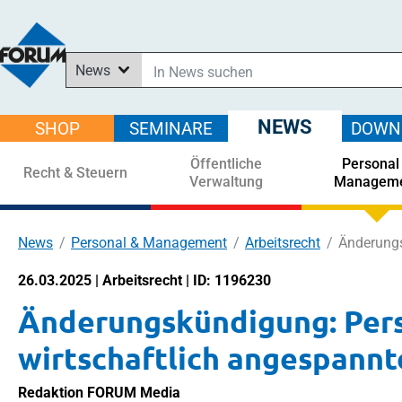
News
In News suchen
In Downloads suchen
NEWS
SHOP
SEMINARE
DOWN
Im Shop suchen
Öffentliche
Personal
In Seminaren suchen
Recht & Steuern
Verwaltung
Managem
News
Personal & Management
Arbeitsrecht
Änderungs
26.03.2025 | Arbeitsrecht | ID: 1196230
Änderungskündigung: Per
wirtschaftlich angespann
Redaktion FORUM Media