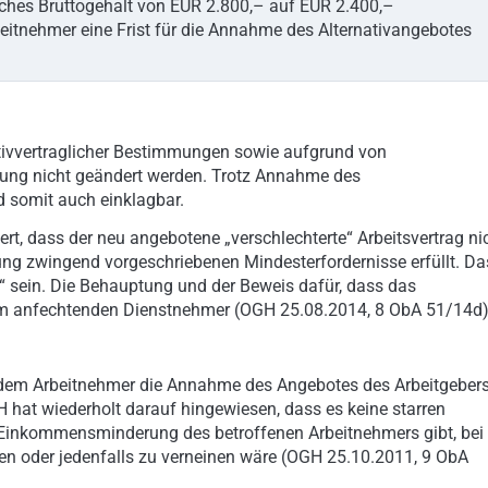
iches Bruttogehalt von EUR 2.800,– auf EUR 2.400,–
rbeitnehmer eine Frist für die Annahme des Alternativangebotes
tivvertraglicher Bestimmungen sowie aufgrund von
ung nicht geändert werden. Trotz Annahme des
 somit auch einklagbar.
, dass der neu angebotene „verschlechterte“ Arbeitsvertrag ni
rung zwingend vorgeschriebenen Mindesterfordernisse erfüllt. Da
ein. Die Behauptung und der Beweis dafür, dass das
m anfechtenden Dienstnehmer (OGH 25.08.2014, 8 ObA 51/14d)
 dem Arbeitnehmer die Annahme des Angebotes des Arbeitgeber
hat wiederholt darauf hingewiesen, dass es keine starren
 Einkommensminderung des betroffenen Arbeitnehmers gibt, bei
hen oder jedenfalls zu verneinen wäre (OGH 25.10.2011, 9 ObA