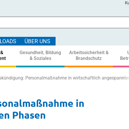
Ku
LOADS
ÜBER UNS
 &
Gesundheit, Bildung
Arbeitssicherheit &
ent
& Soziales
Brandschutz
Bet
kündigung: Personalmaßnahme in wirtschaftlich angespannt
sonalmaßnahme in
ten Phasen