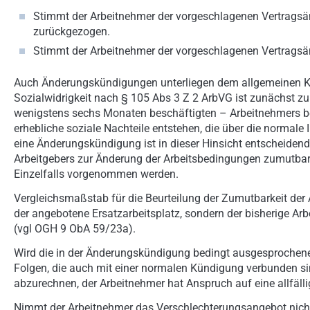
Stimmt der Arbeitnehmer der vorgeschlagenen Vertragsän
zurückgezogen.
Stimmt der Arbeitnehmer der vorgeschlagenen Vertragsä
Auch Änderungskündigungen unterliegen dem allgemeinen K
Sozialwidrigkeit nach § 105 Abs 3 Z 2 ArbVG ist zunächst zu
wenigstens sechs Monaten beschäftigten – Arbeitnehmers be
erhebliche soziale Nachteile entstehen, die über die normale
eine Änderungskündigung ist in dieser Hinsicht entscheide
Arbeitgebers zur Änderung der Arbeitsbedingungen zumutbar
Einzelfalls vorgenommen werden.
Vergleichsmaßstab für die Beurteilung der Zumutbarkeit der
der angebotene Ersatzarbeitsplatz, sondern der bisherige Ar
(vgl OGH 9 ObA 59/23a).
Wird die in der Änderungskündigung bedingt ausgesprochene K
Folgen, die auch mit einer normalen Kündigung verbunden si
abzurechnen, der Arbeitnehmer hat Anspruch auf eine allfäll
Nimmt der Arbeitnehmer das Verschlechterungsangebot nicht