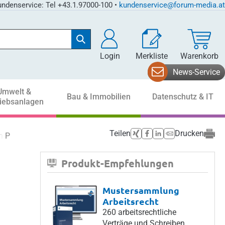
ndenservice: Tel +43.1.97000-100 •
kundenservice@forum-media.at
Login
Merkliste
Warenkorb
News-Service
Umwelt &
Bau & Immobilien
Datenschutz & IT
riebsanlagen
Teilen
Drucken
en Phasen
Produkt-Empfehlungen
Mustersammlung
Arbeitsrecht
260 arbeitsrechtliche
Verträge und Schreiben