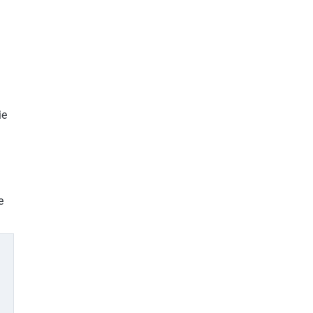
ie
g
e